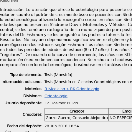
Resumen
Introducción: La atención que ofrece la odontología para paciente co
valor en cuanto al patrón de crecimiento óseo de pacientes con Sí
la edad cronológica utilizando la radiografía carpal en niños con 
edades que no presenten Síndrome Down. Materiales y Métodos: Con u
control, se les tomó una radiografía de su mano izquierda para poste
tablas del Dr. Fishman y se les preguntó a los padres o tutores la fec
Resultados: No hay una dependencia significativa entre el género y l
cronológica con los estadios según Fishman. Los niños con Síndrom
en todos los periodos de edades de estudio (8 a 12 años). Las niña
“regulares”. De acuerdo a la curva de crecimiento, los niños con SD
maduración ósea no tienen correspondencia. Se rechaza la hipótesis
comparación con la edad cronológica, basándose en el análisis de
Tipo de elemento:
Tesis (Maestría)
Información adicional:
Tesis (Maestría en Ciencias Odontológicas con 
Materias:
R Medicina > RK Odontología
Divisiones:
Odontología
Usuario depositante:
Lic. Josimar Pulido
Creador
Emai
Creadores:
Garza Guerra, Consuelo Alejandra
NO ESPECI
Fecha del depósito:
28 Jun 2018 16:54