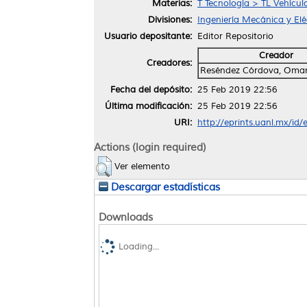
Materias:
T Tecnología > TL Vehícul
Divisiones:
Ingeniería Mecánica y Elé
Usuario depositante:
Editor Repositorio
Creador
Creadores:
Reséndez Córdova, Omar
Fecha del depósito:
25 Feb 2019 22:56
Última modificación:
25 Feb 2019 22:56
URI:
http://eprints.uanl.mx/id
Actions (login required)
Ver elemento
Descargar estadísticas
Downloads
Loading...