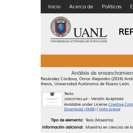
Inicio
Acerca de
Políticas
E
RE
Análisis de ensanchamiento
Reséndez Córdova, Omar Alejandro
(2016)
Anál
thesis, Universidad Autónoma de Nuevo León.
Texto
- Versión Aceptada
1080237863.pdf
Available under License
Creative Com
Download (3MB)
|
Vista previa
Tipo de elemento:
Tesis (Maestría)
Información adicional:
Maestría en ciencias de l