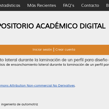
stadísticas
Más Recientes
FAQ's
Contacto
B
POSITORIO ACADÉMICO DIGITAL
Iniciar sesión
Crear cuenta
 lateral durante la laminación de un perfil para diseño
isis de ensanchamiento lateral durante la laminación de un perfil pa
mons Attribution Non-commercial No Derivatives
.
a ingeniería de automotriz