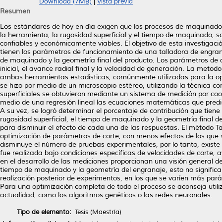
Download (7MB)
|
Vista previa
Resumen
Los estándares de hoy en día exigen que los procesos de maquinado
la herramienta, la rugosidad superficial y el tiempo de maquinado, 
confiables y económicamente viables. El objetivo de esta investiga
tienen los parámetros de funcionamiento de una talladora de engrana
de maquinado y la geometría final del producto. Los parámetros de cor
inicial, el avance radial final y la velocidad de generación. La metodo
ambas herramientas estadísticas, comúnmente utilizadas para la op
se hizo por medio de un microscopio estéreo, utilizando la técnica c
superficiales se obtuvieron mediante un sistema de medición por coor
medio de una regresión lineal las ecuaciones matemáticas que predi
A su vez, se logró determinar el porcentaje de contribución que tie
rugosidad superficial, el tiempo de maquinado y la geometría final 
para disminuir el efecto de cada una de las respuestas. El método Ta
optimización de parámetros de corte, con menos efectos de los que 
disminuye el número de pruebas experimentales, por lo tanto, existe
fue realizada bajo condiciones específicas de velocidades de corte, 
en el desarrollo de las mediciones proporcionan una visión general d
tiempo de maquinado y la geometría del engranaje, esto no signific
realización posterior de experimentos, en los que se varíen más par
Para una optimización completa de todo el proceso se aconseja utiliza
actualidad, como los algoritmos genéticos o las redes neuronales.
Tipo de elemento:
Tesis (Maestría)