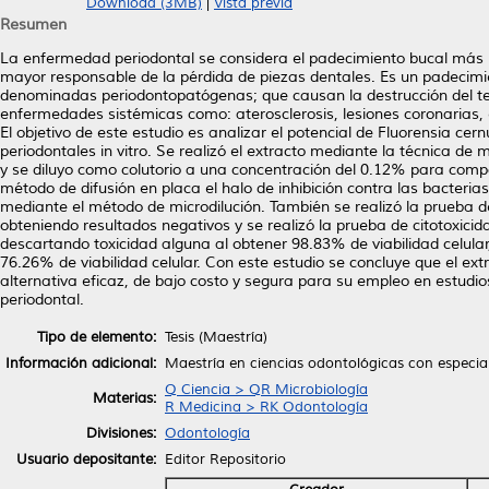
Download (3MB)
|
Vista previa
Resumen
La enfermedad periodontal se considera el padecimiento bucal más im
mayor responsable de la pérdida de piezas dentales. Es un padecimi
denominadas periodontopatógenas; que causan la destrucción del tej
enfermedades sistémicas como: aterosclerosis, lesiones coronarias,
El objetivo de este estudio es analizar el potencial de Fluorensia ce
periodontales in vitro. Se realizó el extracto mediante la técnica d
y se diluyo como colutorio a una concentración del 0.12% para compa
método de difusión en placa el halo de inhibición contra las bacteria
mediante el método de microdilución. También se realizó la prueba 
obteniendo resultados negativos y se realizó la prueba de citotoxicid
descartando toxicidad alguna al obtener 98.83% de viabilidad celular
76.26% de viabilidad celular. Con este estudio se concluye que el e
alternativa eficaz, de bajo costo y segura para su empleo en estudi
periodontal.
Tipo de elemento:
Tesis (Maestría)
Información adicional:
Maestría en ciencias odontológicas con especia
Q Ciencia > QR Microbiología
Materias:
R Medicina > RK Odontología
Divisiones:
Odontología
Usuario depositante:
Editor Repositorio