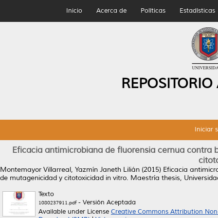
Inicio
Acerca de
Políticas
Estadísticas
REPOSITORIO
Iniciar 
Eficacia antimicrobiana de fluorensia cernua contra
citot
Montemayor Villarreal, Yazmín Janeth Lilián
(2015)
Eficacia antimic
de mutagenicidad y citotoxicidad in vitro.
Maestría thesis, Universi
Texto
- Versión Aceptada
1080237911.pdf
Available under License
Creative Commons Attribution Non