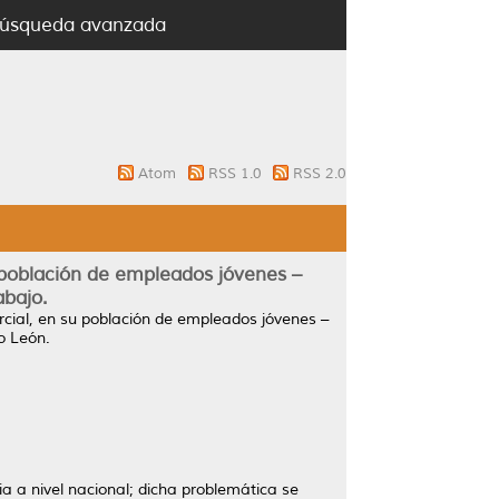
úsqueda avanzada
Atom
RSS 1.0
RSS 2.0
 población de empleados jóvenes –
abajo.
cial, en su población de empleados jóvenes –
o León.
a a nivel nacional; dicha problemática se