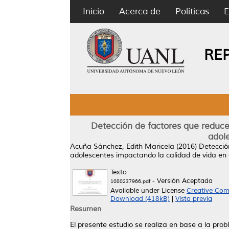
Inicio
Acerca de
Políticas
E
RE
Detección de factores que reduce
adole
Acuña Sánchez, Edith Maricela
(2016)
Detecció
adolescentes impactando la calidad de vida en 
Texto
- Versión Aceptada
1080237966.pdf
Available under License
Creative Com
Download (418kB)
|
Vista previa
Resumen
El presente estudio se realiza en base a la pro