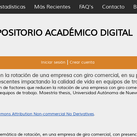
stadísticas
Más Recientes
FAQ's
Contacto
B
POSITORIO ACADÉMICO DIGITAL
Iniciar sesión
Crear cuenta
n la rotación de una empresa con giro comercial, en su
scentes impactando la calidad de vida en equipos de tr
n de factores que reducen la rotación de una empresa con giro comer
equipos de trabajo.
Maestría thesis, Universidad Autónoma de Nuev
mons Attribution Non-commercial No Derivatives
.
blemática de rotación, en una empresa de giro comercial, con presenci