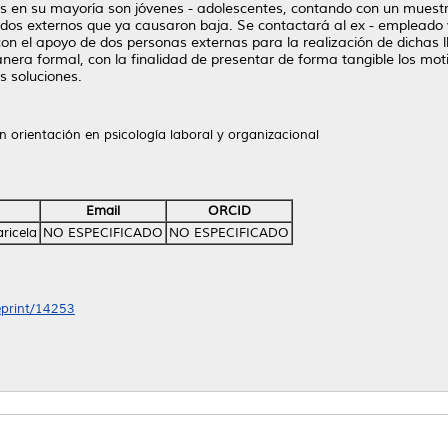
s en su mayoría son jóvenes - adolescentes, contando con un muestr
ados externos que ya causaron baja. Se contactará al ex - empleado v
con el apoyo de dos personas externas para la realización de dichas
nera formal, con la finalidad de presentar de forma tangible los mot
s soluciones.
n orientación en psicología laboral y organizacional
Email
ORCID
ricela
NO ESPECIFICADO
NO ESPECIFICADO
/eprint/14253