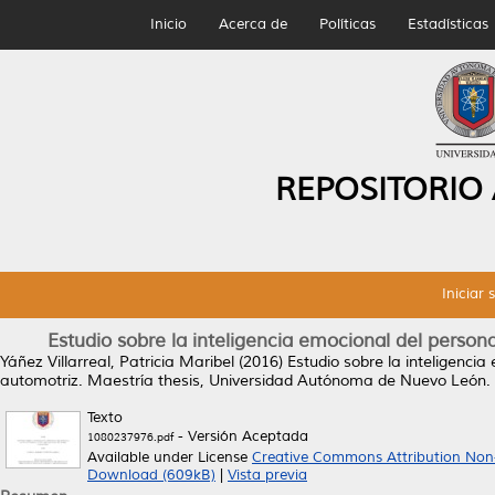
Inicio
Acerca de
Políticas
Estadísticas
REPOSITORIO
Iniciar 
Estudio sobre la inteligencia emocional del person
Yáñez Villarreal, Patricia Maribel
(2016)
Estudio sobre la inteligenci
automotriz.
Maestría thesis, Universidad Autónoma de Nuevo León.
Texto
- Versión Aceptada
1080237976.pdf
Available under License
Creative Commons Attribution Non
Download (609kB)
|
Vista previa