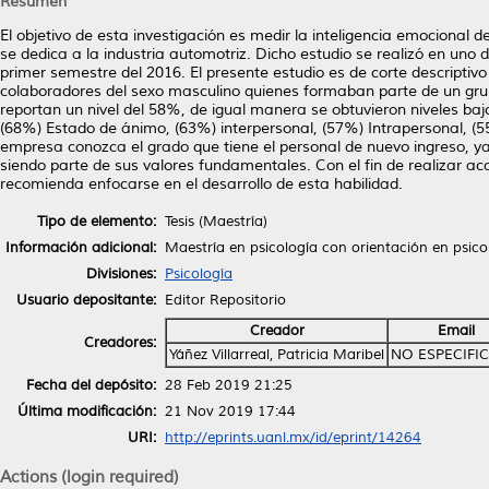
Resumen
El objetivo de esta investigación es medir la inteligencia emocional
se dedica a la industria automotriz. Dicho estudio se realizó en uno 
primer semestre del 2016. El presente estudio es de corte descriptiv
colaboradores del sexo masculino quienes formaban parte de un grup
reportan un nivel del 58%, de igual manera se obtuvieron niveles ba
(68%) Estado de ánimo, (63%) interpersonal, (57%) Intrapersonal, (
empresa conozca el grado que tiene el personal de nuevo ingreso, y
siendo parte de sus valores fundamentales. Con el fin de realizar ac
recomienda enfocarse en el desarrollo de esta habilidad.
Tipo de elemento:
Tesis (Maestría)
Información adicional:
Maestría en psicología con orientación en psico
Divisiones:
Psicología
Usuario depositante:
Editor Repositorio
Creador
Email
Creadores:
Yáñez Villarreal, Patricia Maribel
NO ESPECIFI
Fecha del depósito:
28 Feb 2019 21:25
Última modificación:
21 Nov 2019 17:44
URI:
http://eprints.uanl.mx/id/eprint/14264
Actions (login required)