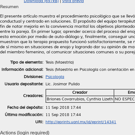
Download (697kB)
|
Vista previa
Resumen
El presente artículo muestra el procedimiento psicológico que se lle
conductual y centrado en soluciones. El propósito del equipo terapéut
fin de notar mejoría en la convivencia marital los objetivos plantead
entre la pareja. En primer lugar, aprender acerca del proceso del eno
esta emoción por medio de auto-diálogo y, finalmente, conseguir una
muestran que la terapia propuesta funcionó satisfactoriamente, se n
de sí mismo en situaciones de enojo y logrando dar su opinión de ma
del miembro femenino, al comunicar situaciones comunes a su pareja y
Tipo de elemento:
Tesis (Maestría)
Información adicional:
Tesis (Maestría en Psicología con orientación en
Divisiones:
Psicología
Usuario depositante:
Lic. Josimar Pulido
Creador
Ema
Creadores:
Briones Covarrubias, Cynthia Lizeth
NO ESPEC
Fecha del depósito:
11 Sep 2018 17:44
Última modificación:
11 Sep 2018 17:44
URI:
http://eprints.uanl.mx/id/eprint/14341
Actions (login required)