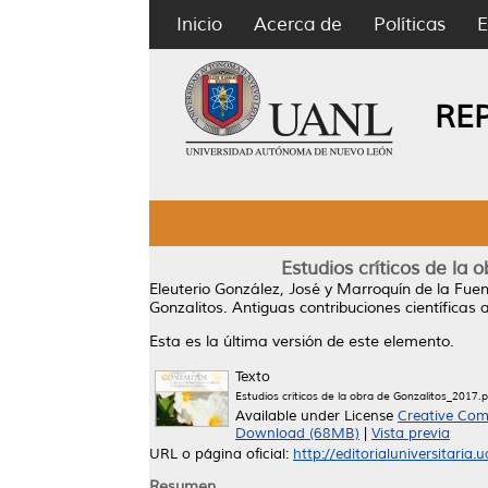
Inicio
Acerca de
Políticas
E
RE
Estudios críticos de la 
Eleuterio González, José
y
Marroquín de la Fuen
Gonzalitos. Antiguas contribuciones científicas
Esta es la última versión de este elemento.
Texto
Estudios críticos de la obra de Gonzalitos_2017.p
Available under License
Creative Com
Download (68MB)
|
Vista previa
URL o página oficial:
http://editorialuniversitaria.
Resumen