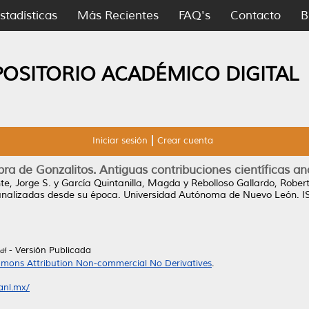
stadísticas
Más Recientes
FAQ's
Contacto
B
POSITORIO ACADÉMICO DIGITAL
Iniciar sesión
Crear cuenta
obra de Gonzalitos. Antiguas contribuciones científicas 
te, Jorge S.
y
García Quintanilla, Magda
y
Rebolloso Gallardo, Rober
 analizadas desde su época.
Universidad Autónoma de Nuevo León. 
- Versión Publicada
df
mons Attribution Non-commercial No Derivatives
.
uanl.mx/