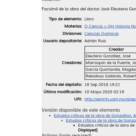
Facsímil de la obra del doctor José Eleuterio Go
Tipo de elemento:
Libro
Materias:
Q Ciencia > QH Historia Nat
Divisiones:
Ciencias Químicas
Usuario depositante:
Adrián Ruiz
Creador
Eleuterio González, José
Creadores:
Marroquín de la Fuente, Jo
García Quintanilla, Magda
Rebolloso Gallardo, Rober
Fecha del depósito:
18 Sep 2018 19:21
Última modificación:
10 Mayo 2020 02:19
URI:
http://eprints.uanl.mx/id/e
Versión disponible de este elemento
Estudios críticos de la obra de Gonzalitos.
Estudios críticos de la obra de Gonza
Estudios críticos de la obra d
Displayed]
Actions (login required)