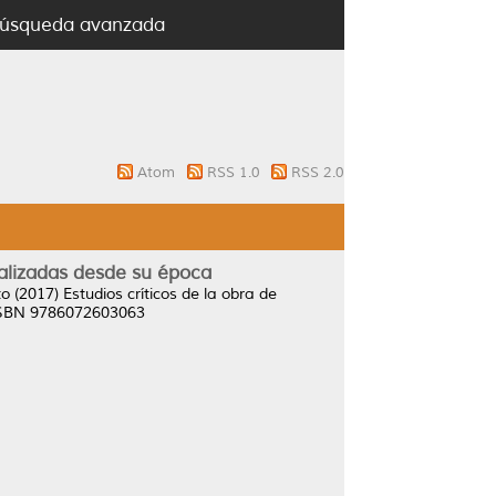
úsqueda avanzada
Atom
RSS 1.0
RSS 2.0
analizadas desde su época
to
(2017)
Estudios críticos de la obra de
ISBN 9786072603063