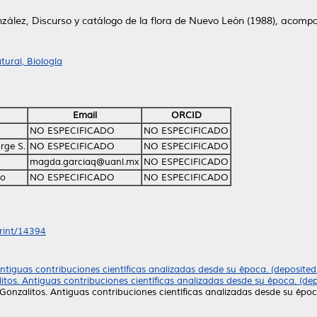
nzález, Discurso y catálogo de la flora de Nuevo León (1988), acompañ
ural, Biología
Email
ORCID
NO ESPECIFICADO
NO ESPECIFICADO
rge S.
NO ESPECIFICADO
NO ESPECIFICADO
magda.garciaq@uanl.mx
NO ESPECIFICADO
to
NO ESPECIFICADO
NO ESPECIFICADO
print/14394
 Antiguas contribuciones científicas analizadas desde su época. (deposit
litos. Antiguas contribuciones científicas analizadas desde su época. (d
e Gonzalitos. Antiguas contribuciones científicas analizadas desde su ép