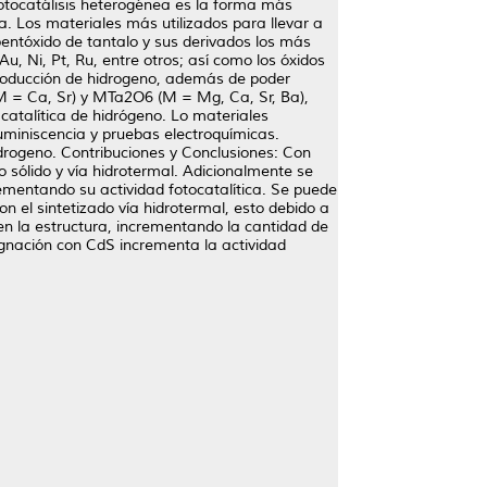
otocatálisis heterogénea es la forma más
a. Los materiales más utilizados para llevar a
pentóxido de tantalo y sus derivados los más
u, Ni, Pt, Ru, entre otros; así como los óxidos
producción de hidrogeno, además de poder
M = Ca, Sr) y MTa2O6 (M = Mg, Ca, Sr, Ba),
catalítica de hidrógeno. Lo materiales
uminiscencia y pruebas electroquímicas.
drogeno. Contribuciones y Conclusiones: Con
 sólido y vía hidrotermal. Adicionalmente se
ementando su actividad fotocatalítica. Se puede
on el sintetizado vía hidrotermal, esto debido a
 en la estructura, incrementando la cantidad de
regnación con CdS incrementa la actividad