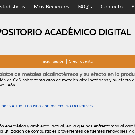
stadísticas
Más Recientes
FAQ's
Contacto
B
POSITORIO ACADÉMICO DIGITAL
Iniciar sesión
Crear cuenta
atos de metales alcalinotérreos y su efecto en la produc
ón de CdS sobre tantalatos de metales alcalinotérreos y su efecto en
vo León.
mons Attribution Non-commercial No Derivatives
.
ión energética y ambiental actual, en la que nos enfrentamos al camb
la utilización de combustibles provenientes de fuentes renovables y 