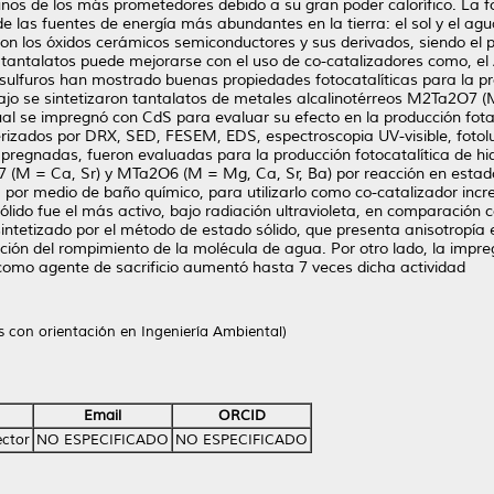
nos de los más prometedores debido a su gran poder calorífico. La f
e las fuentes de energía más abundantes en la tierra: el sol y el agu
son los óxidos cerámicos semiconductores y sus derivados, siendo el 
 tantalatos puede mejorarse con el uso de co-catalizadores como, el A
 sulfuros han mostrado buenas propiedades fotocatalíticas para la 
ajo se sintetizaron tantalatos de metales alcalinotérreos M2Ta2O7 (
ual se impregnó con CdS para evaluar su efecto en la producción fota
rizados por DRX, SED, FESEM, EDS, espectroscopia UV-visible, fotol
pregnadas, fueron evaluadas para la producción fotocatalítica de hi
7 (M = Ca, Sr) y MTa2O6 (M = Mg, Ca, Sr, Ba) por reacción en estado
 por medio de baño químico, para utilizarlo como co-catalizador incr
sólido fue el más activo, bajo radiación ultravioleta, en comparación c
sintetizado por el método de estado sólido, que presenta anisotropía
acción del rompimiento de la molécula de agua. Por otro lado, la imp
dio como agente de sacrificio aumentó hasta 7 veces dicha actividad
as con orientación en Ingeniería Ambiental)
Email
ORCID
éctor
NO ESPECIFICADO
NO ESPECIFICADO