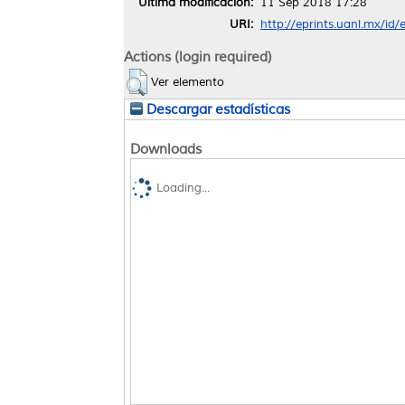
Última modificación:
11 Sep 2018 17:28
URI:
http://eprints.uanl.mx/id
Actions (login required)
Ver elemento
Descargar estadísticas
Downloads
Loading...