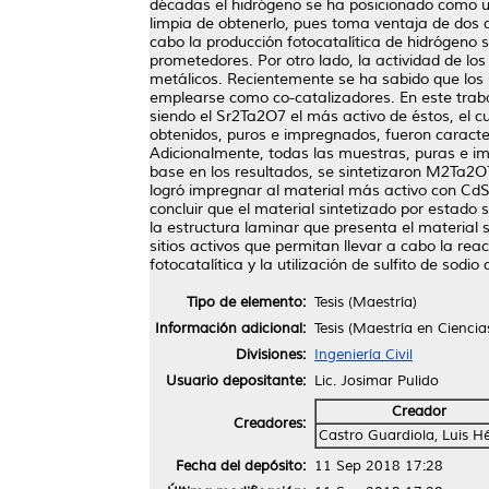
décadas el hidrógeno se ha posicionado como u
limpia de obtenerlo, pues toma ventaja de dos d
cabo la producción fotocatalítica de hidrógeno 
prometedores. Por otro lado, la actividad de los
metálicos. Recientemente se ha sabido que los
emplearse como co-catalizadores. En este trab
siendo el Sr2Ta2O7 el más activo de éstos, el c
obtenidos, puros e impregnados, fueron caracte
Adicionalmente, todas las muestras, puras e im
base en los resultados, se sintetizaron M2Ta2O
logró impregnar al material más activo con CdS
concluir que el material sintetizado por estado 
la estructura laminar que presenta el material 
sitios activos que permitan llevar a cabo la re
fotocatalítica y la utilización de sulfito de so
Tipo de elemento:
Tesis (Maestría)
Información adicional:
Tesis (Maestría en Cienci
Divisiones:
Ingeniería Civil
Usuario depositante:
Lic. Josimar Pulido
Creador
Creadores:
Castro Guardiola, Luis H
Fecha del depósito:
11 Sep 2018 17:28