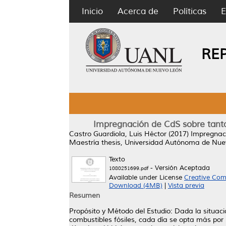
Inicio
Acerca de
Políticas
E
RE
Impregnación de CdS sobre tantal
Castro Guardiola, Luis Héctor
(2017)
Impregnaci
Maestría thesis, Universidad Autónoma de Nue
Texto
- Versión Aceptada
1080251699.pdf
Available under License
Creative Com
Download (4MB)
|
Vista previa
Resumen
Propósito y Método del Estudio: Dada la situac
combustibles fósiles, cada día se opta más por 