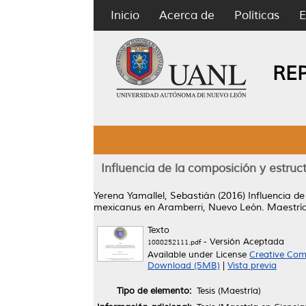
Inicio
Acerca de
Políticas
E
RE
Influencia de la composición y estru
Yerena Yamallel, Sebastián
(2016)
Influencia d
mexicanus en Aramberri, Nuevo León.
Maestría
Texto
- Versión Aceptada
1080252111.pdf
Available under License
Creative Com
Download (5MB)
|
Vista previa
Tipo de elemento:
Tesis (Maestría)