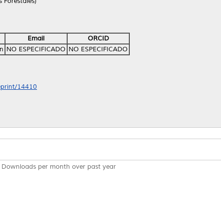
s Forestales)
Email
ORCID
án
NO ESPECIFICADO
NO ESPECIFICADO
/eprint/14410
Downloads per month over past year