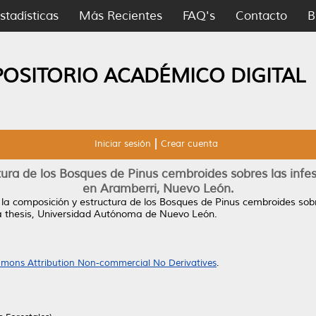
stadísticas
Más Recientes
FAQ's
Contacto
B
POSITORIO ACADÉMICO DIGITAL
Iniciar sesión
Crear cuenta
ctura de los Bosques de Pinus cembroides sobres las in
en Aramberri, Nuevo León.
e la composición y estructura de los Bosques de Pinus cembroides sob
 thesis, Universidad Autónoma de Nuevo León.
mons Attribution Non-commercial No Derivatives
.