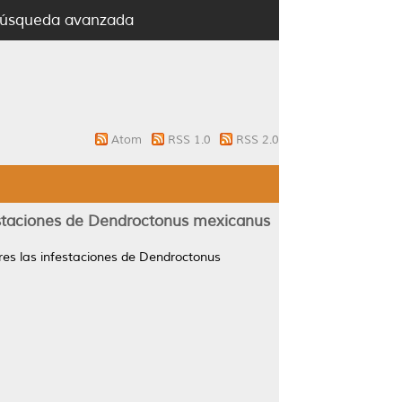
úsqueda avanzada
Atom
RSS 1.0
RSS 2.0
festaciones de Dendroctonus mexicanus
res las infestaciones de Dendroctonus