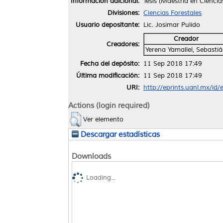
Información adicional:
Tesis (Maestría en Ciencia
Divisiones:
Ciencias Forestales
Usuario depositante:
Lic. Josimar Pulido
Creador
Creadores:
Yerena Yamallel, Sebasti
Fecha del depósito:
11 Sep 2018 17:49
Última modificación:
11 Sep 2018 17:49
URI:
http://eprints.uanl.mx/id
Actions (login required)
Ver elemento
Descargar estadísticas
Downloads
Loading...