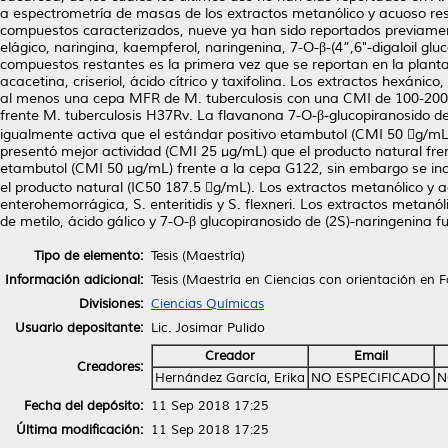
a espectrometría de masas de los extractos metanólico y acuoso resu
compuestos caracterizados, nueve ya han sido reportados previamente 
elágico, naringina, kaempferol, naringenina, 7-O-β-(4”,6"-digaloil gl
compuestos restantes es la primera vez que se reportan en la planta o
acacetina, criseriol, ácido cítrico y taxifolina. Los extractos hexáni
al menos una cepa MFR de M. tuberculosis con una CMI de 100-200 μ
frente M. tuberculosis H37Rv. La flavanona 7-O-β-glucopiranosido d
igualmente activa que el estándar positivo etambutol (CMI 50 g/mL) 
presentó mejor actividad (CMI 25 μg/mL) que el producto natural fren
etambutol (CMI 50 μg/mL) frente a la cepa G122, sin embargo se in
el producto natural (IC50 187.5 g/mL). Los extractos metanólico y a
enterohemorrágica, S. enteritidis y S. flexneri. Los extractos metanó
de metilo, ácido gálico y 7-O-β glucopiranosido de (2S)-naringenina f
Tipo de elemento:
Tesis (Maestría)
Información adicional:
Tesis (Maestría en Ciencias con orientación en 
Divisiones:
Ciencias Químicas
Usuario depositante:
Lic. Josimar Pulido
Creador
Email
Creadores:
Hernández García, Erika
NO ESPECIFICADO
N
Fecha del depósito:
11 Sep 2018 17:25
Última modificación:
11 Sep 2018 17:25