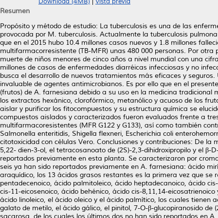
Download (4MB)
|
Vista previa
Resumen
Propósito y método de estudio: La tuberculosis es una de las enferm
provocada por M. tuberculosis. Actualmente la tuberculosis pulmona
que en el 2015 hubo 10.4 millones casos nuevos y 1.8 millones falle
multifarmacorresistente (TB-MFR) unas 480 000 personas. Por otra p
muerte de niños menores de cinco años a nivel mundial con una cif
millones de casos de enfermedades diarréicas infecciosas y no infecc
busca el desarrollo de nuevos tratamientos más eficaces y seguros. 
invaluable de agentes antimicrobianos. Es por ello que en el presente
(frutos) de A. farnesiana debido a su uso en la medicina tradicional
los extractos hexánico, clorofórmico, metanólico y acuoso de los fru
aislar y purificar los fitocompuestos y su estructura química se elu
compuestos aislados y caracterizados fueron evaluados frente a tre
multifarmacoresistentes (MFR G122 y G133), así como también contra 
Salmonella enteritidis, Shigella flexneri, Escherichia coli enterohem
citotoxicidad con células Vero. Conclusiones y contribuciones: De la 
5,22- dien-3-ol, el tetracosanoato de (2S)-2,3-dihidroxipropilo y el β-
reportados previamente en esta planta. Se caracterizaron por cromat
seis ya han sido reportados previamente en A. farnesiana: ácido miríst
araquídico, los 13 ácidos grasos restantes es la primera vez que se 
pentadecenoico, ácido palmitoleico, ácido heptadecanoico, ácido cis-10
cis-11-eicosenoico, ácido behénico, ácido cis-8,11,14-eicosatrienoic
ácido linoleico, el ácido oleico y el ácido palmítico, los cuales tiene
galato de metilo, el ácido gálico, el pinitol, 7-O-β-glucopiranosido de
sacarosa, de los cuales los últimos dos no han sido reportados en A. 