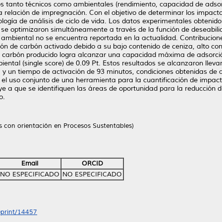
s tanto técnicos como ambientales (rendimiento, capacidad de adsorc
a relación de impregnación. Con el objetivo de determinar los impact
ogía de análisis de ciclo de vida. Los datos experimentales obtenid
e) se optimizaron simultáneamente a través de la función de deseabil
ambiental no se encuentra reportada en la actualidad. Contribucione
n de carbón activado debido a su bajo contenido de ceniza, alto conte
el carbón producido logra alcanzar una capacidad máxima de adsorci
ntal (single score) de 0.09 Pt. Estos resultados se alcanzaron llev
y un tiempo de activación de 93 minutos, condiciones obtenidas de 
e el uso conjunto de una herramienta para la cuantificación de imp
ye a que se identifiquen las áreas de oportunidad para la reducción 
o.
as con orientación en Procesos Sustentables)
Email
ORCID
NO ESPECIFICADO
NO ESPECIFICADO
/eprint/14457