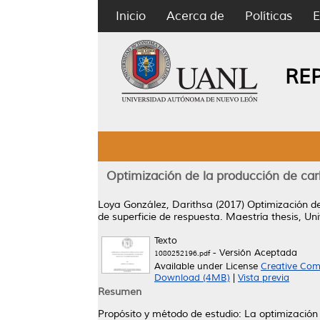
Inicio
Acerca de
Políticas
E
RE
Optimización de la producción de carb
Loya González, Darithsa
(2017)
Optimización de
de superficie de respuesta.
Maestría thesis, Un
Texto
- Versión Aceptada
1080252196.pdf
Available under License
Creative Com
Download (4MB)
|
Vista previa
Resumen
Propósito y método de estudio: La optimización 