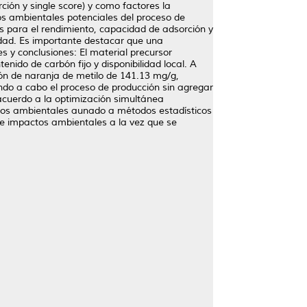
ión y single score) y como factores la
os ambientales potenciales del proceso de
os para el rendimiento, capacidad de adsorción y
idad. Es importante destacar que una
s y conclusiones: El material precursor
nido de carbón fijo y disponibilidad local. A
ón de naranja de metilo de 141.13 mg/g,
ando a cabo el proceso de producción sin agregar
acuerdo a la optimización simultánea
actos ambientales aunado a métodos estadísticos
de impactos ambientales a la vez que se