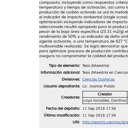
compuesto, incluyendo como respuestas criterio
temperatura y tiempo de activación, así como l
producción de carbón activado se usó la metodol
el indicador de impacto ambiental (single scor
optimización incluyendo indicadores de impacto 
seleccionado resultó apropiado para la producció
pesar de la baja área específica (23.31 m2/g) 
rendimiento de 50% y un indicador de daño ambie
agente activante, a una temperatura de 627 °C 
multivariable realizada. Se logró demostrar qu
para optimizar procesos de producción contribu
asegura no comprometer la calidad del product
Tipo de elemento:
Tesis (Maestría)
Información adicional:
Tesis (Maestría en Cienci
Divisiones:
Ciencias Químicas
Usuario depositante:
Lic. Josimar Pulido
Creador
Creadores:
Loya González, Darithsa
Fecha del depósito:
11 Sep 2018 17:36
Última modificación:
11 Sep 2018 17:36
URI:
http://eprints.uanl.mx/id