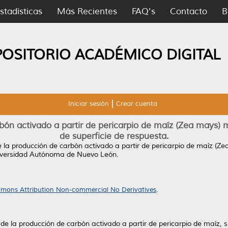
stadísticas
Más Recientes
FAQ's
Contacto
B
POSITORIO ACADÉMICO DIGITAL
Iniciar sesión
Crear cuenta
ón activado a partir de pericarpio de maíz (Zea mays) me
de superficie de respuesta.
 la producción de carbón activado a partir de pericarpio de maíz (Zea
iversidad Autónoma de Nuevo León.
mons Attribution Non-commercial No Derivatives
.
de la producción de carbón activado a partir de pericarpio de maíz, s