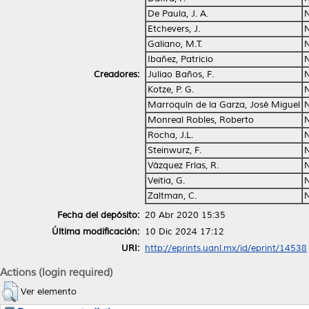
De Paula, J. A.
Etchevers, J.
Galiano, M.T.
Ibañez, Patricio
Creadores:
Juliao Baños, F.
Kotze, P. G.
Marroquín de la Garza, José Miguel
Monreal Robles, Roberto
Rocha, J.L.
Steinwurz, F.
Vázquez Frías, R.
Veitia, G.
Zaltman, C.
Fecha del depósito:
20 Abr 2020 15:35
Última modificación:
10 Dic 2024 17:12
URI:
http://eprints.uanl.mx/id/eprint/14538
Actions (login required)
Ver elemento