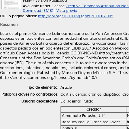
- Versión Publicada
56.pdf
Available under License
Creative Commons Attribution Non
Download (3MB)
|
Vista previa
URL o página oficial:
http://doi.org/10.1016/j.rgmx.2016.07.005
Resumen
Este es el primer Consenso Latinoamericano de la Pan American Cro
especiales en pacientes con enfermedad inflamatoria intestinal (EII)
países de América Latina acerca del embarazo, la vacunación, las inf
aspectos pediátricos en pacientescon EII.© 2017 Asociaci´on Mexic
art´ıculo Open Access bajo la licencia CC BY-NC-ND (http://creative
Consensus of the Pan American Crohn’s and ColitisOrganisation (PAN
disease(IBD). The aim of this consensus is to raise awareness in the
vaccinations, infections, neoplasms, includingcolorectal cancer, and
Gastroenterolog´ıa. Published by Masson Doyma M´exico S.A. Thisis
(http://creativecommons.org/licenses/by-nc-nd/4.0/).
Tipo de elemento:
Article
Palabras claves no controlados:
Colitis ulcerosa crónica idiopática; C
Usuario depositante:
Lic. Josimar Pulido
Creador
Yamamoto Furusho, J. K.
Bosques Padilla, Francisco Javier
Daffra, P.