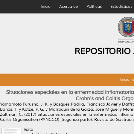
Inicio
Acerca de
Políticas
Estadísticas
REPOSITORIO
Iniciar 
Situaciones especiales en la enfermedad inflamatoria
Crohn's and Colitis Org
Yamamoto Furusho, J. K.
y
Bosques Padilla, Francisco Javier
y
Daffra
Baños, F.
y
Kotze, P. G.
y
Marroquín de la Garza, José Miguel
y
Monre
Zaltman, C.
(2017)
Situaciones especiales en la enfermedad inflamat
Colitis Organisation (PANCCO) (Segunda parte).
Revista de Gastroent
Texto