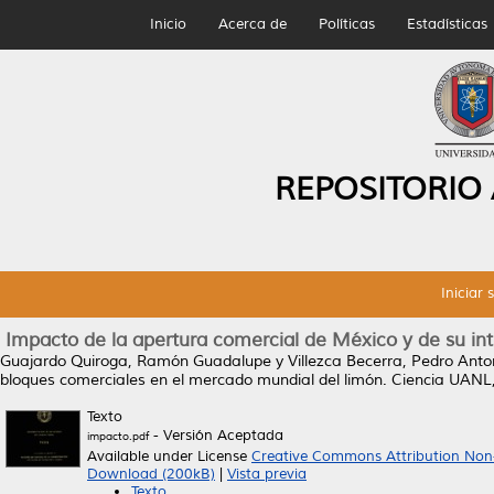
Inicio
Acerca de
Políticas
Estadísticas
REPOSITORIO
Iniciar 
Impacto de la apertura comercial de México y de su in
Guajardo Quiroga, Ramón Guadalupe
y
Villezca Becerra, Pedro Anto
bloques comerciales en el mercado mundial del limón.
Ciencia UANL,
Texto
- Versión Aceptada
impacto.pdf
Available under License
Creative Commons Attribution Non
Download (200kB)
|
Vista previa
Texto