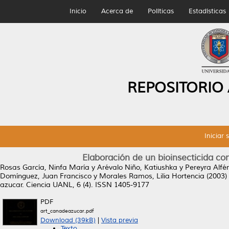
Inicio
Acerca de
Políticas
Estadísticas
REPOSITORIO
Iniciar 
Elaboración de un bioinsecticida co
Rosas García, Ninfa María
y
Arévalo Niño, Katiushka
y
Pereyra Alfér
Domínguez, Juan Francisco
y
Morales Ramos, Lilia Hortencia
(2003)
azucar.
Ciencia UANL, 6 (4). ISSN 1405-9177
PDF
art_canadeazucar.pdf
Download (39kB)
|
Vista previa
Texto