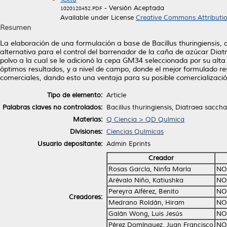
- Versión Aceptada
1020128452.PDF
Available under License
Creative Commons Attributi
Resumen
La elaboración de una formulación a base de Bacillus thuringiensis,
alternativa para el control del barrenador de la caña de azúcar Dia
polvo a la cual se le adicionó la cepa GM34 seleccionada por su alta
óptimos resultados, y a nivel de campo, donde el mejor formulado re
comerciales, dando esto una ventaja para su posible comercializació
Tipo de elemento:
Article
Palabras claves no controlados:
Bacillus thuringiensis, Diatraea sacch
Materias:
Q Ciencia > QD Química
Divisiones:
Ciencias Químicas
Usuario depositante:
Admin Eprints
Creador
Rosas García, Ninfa María
NO
Arévalo Niño, Katiushka
NO
Pereyra Alférez, Benito
NO
Creadores:
Medrano Roldán, Hiram
NO
Galán Wong, Luis Jesús
NO
Pérez Domínguez, Juan Francisco
NO