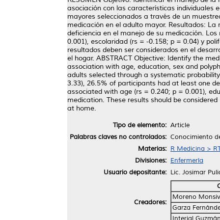
asociación con las características individuales
mayores seleccionados a través de un muestreo p
medicación en el adulto mayor. Resultados: La 
deficiencia en el manejo de su medicación. Los 
0.001), escolaridad (rs = -0.158; p = 0.04) y po
resultados deben ser considerados en el desarro
el hogar. ABSTRACT Objective: Identify the med
association with age, education, sex and polyph
adults selected through a systematic probabil
3.33), 26.5% of participants had at least one d
associated with age (rs = 0.240; p = 0.001), edu
medication. These results should be considered
at home.
Tipo de elemento:
Article
Palabras claves no controlados:
Conocimiento de 
Materias:
R Medicina > RT
Divisiones:
Enfermería
Usuario depositante:
Lic. Josimar Pul
Moreno Monsiv
Creadores:
Garza Fernández
Interial Guzmá