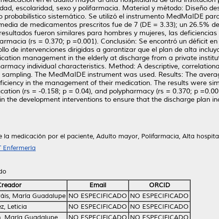
 edad, escolaridad, sexo y polifarmacia. Material y método: Diseño de
robabilístico sistemático. Se utilizó el instrumento MedMaIDE para i
media de medicamentos prescritos fue de 7 (DE = 3.33); un 26.5% de
resultados fueron similares para hombres y mujeres, las deficiencias 
lifarmacia (rs = 0.370; p =0.001). Conclusión: Se encontró un déficit 
llo de intervenciones dirigidas a garantizar que el plan de alta incl
ication management in the elderly at discharge from a private instit
armacy individual characteristics. Method: A descriptive, correlatio
ity sampling. The MedMaIDE instrument was used. Results: The aver
eficiency in the management of their medication. The results were s
cation (rs = -0.158; p = 0.04), and polypharmacy (rs = 0.370; p =0.001
 in the development interventions to ensure that the discharge plan
la medicación por el paciente, Adulto mayor, Polifarmacia, Alta hospital
 Enfermería
ido
Creador
Email
ORCID
áis, María Guadalupe
NO ESPECIFICADO
NO ESPECIFICADO
, Leticia
NO ESPECIFICADO
NO ESPECIFICADO
n, María Guadalupe
NO ESPECIFICADO
NO ESPECIFICADO