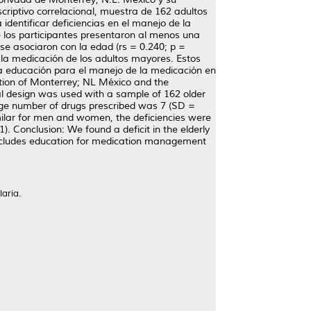
scriptivo correlacional, muestra de 162 adultos
dentificar deficiencias en el manejo de la
 los participantes presentaron al menos una
se asociaron con la edad (rs = 0.240; p =
en la medicación de los adultos mayores. Estos
uya educación para el manejo de la medicación en
ution of Monterrey; NL México and the
nal design was used with a sample of 162 older
age number of drugs prescribed was 7 (SD =
imilar for men and women, the deficiencies were
). Conclusion: We found a deficit in the elderly
 includes education for medication management
aria.