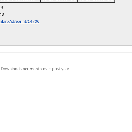
14
:43
anl.mx/id/eprint/14706
Downloads per month over past year