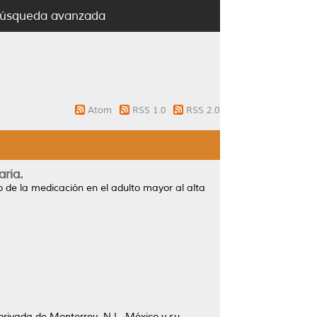
úsqueda avanzada
Atom
RSS 1.0
RSS 2.0
ria.
 de la medicación en el adulto mayor al alta
 privada de Monterrey, N.L. México y su