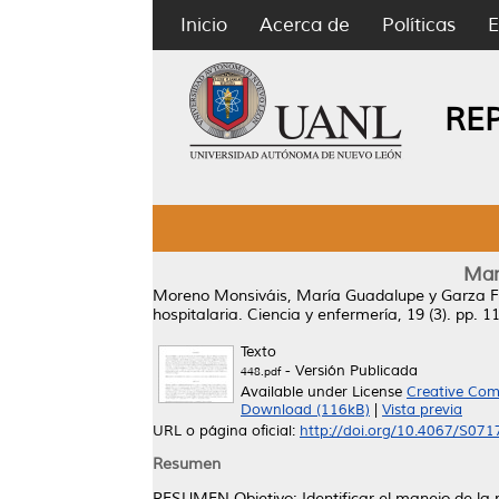
Inicio
Acerca de
Políticas
E
RE
Mane
Moreno Monsiváis, María Guadalupe
y
Garza F
hospitalaria.
Ciencia y enfermería, 19 (3). pp. 
Texto
- Versión Publicada
448.pdf
Available under License
Creative Com
Download (116kB)
|
Vista previa
URL o página oficial:
http://doi.org/10.4067/S0
Resumen
RESUMEN Objetivo: Identificar el manejo de la m