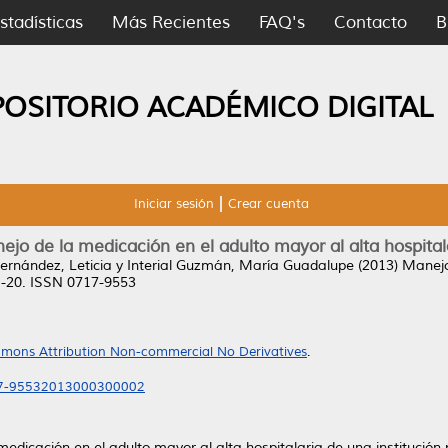
stadísticas
Más Recientes
FAQ's
Contacto
B
POSITORIO ACADÉMICO DIGITAL
Iniciar sesión
Crear cuenta
jo de la medicación en el adulto mayor al alta hospitala
ernández, Leticia
y
Interial Guzmán, María Guadalupe
(2013)
Manejo
11-20. ISSN 0717-9553
mons Attribution Non-commercial No Derivatives
.
717-95532013000300002
edicación en el adulto mayor al alta hospitalaria de una institución