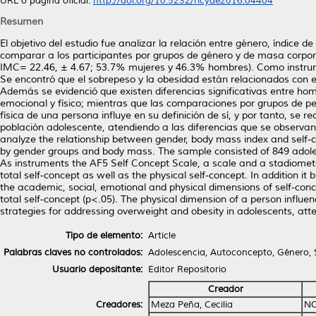
URL o página oficial:
http://doi.org/10.5232/ricyde2016.04404
Resumen
El objetivo del estudio fue analizar la relación entre género, índic
comparar a los participantes por grupos de género y de masa corpo
IMC= 22.46, ± 4.67; 53.7% mujeres y 46.3% hombres). Como instrume
Se encontró que el sobrepeso y la obesidad están relacionados con el
Además se evidenció que existen diferencias significativas entre h
emocional y físico; mientras que las comparaciones por grupos de pes
física de una persona influye en su definición de sí, y por tanto, se
población adolescente, atendiendo a las diferencias que se observa
analyze the relationship between gender, body mass index and self-
by gender groups and body mass. The sample consisted of 849 adoles
As instruments the AF5 Self Concept Scale, a scale and a stadiomet
total self-concept as well as the physical self-concept. In addition i
the academic, social, emotional and physical dimensions of self-con
total self-concept (p<.05). The physical dimension of a person influe
strategies for addressing overweight and obesity in adolescents, att
Tipo de elemento:
Article
Palabras claves no controlados:
Adolescencia, Autoconcepto, Género, 
Usuario depositante:
Editor Repositorio
Creador
Creadores:
Meza Peña, Cecilia
NO