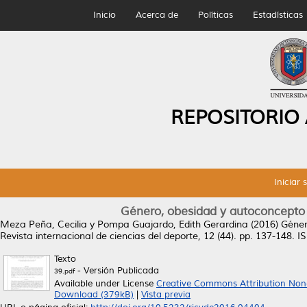
Inicio
Acerca de
Políticas
Estadísticas
REPOSITORIO
Iniciar 
Género, obesidad y autoconcepto
Meza Peña, Cecilia
y
Pompa Guajardo, Edith Gerardina
(2016)
Géner
Revista internacional de ciencias del deporte, 12 (44). pp. 137-148.
Texto
- Versión Publicada
39.pdf
Available under License
Creative Commons Attribution Non
Download (379kB)
|
Vista previa