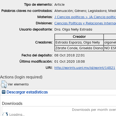
Tipo de elemento:
Article
Palabras claves no controlados:
Atenuación; Género; Legisladora; Me
Materias:
J Ciencias políticas > JA Ciencia políti
Divisiones:
Ciencias Políticas y Relaciones Interna
Usuario depositante:
Dra. Olga Nelly Estrada
Creador
Creadores:
Estrada Esparza, Olga Nelly
olgane
Zárate Conde, Griselda Diana
NO ES
Fecha del depósito:
08 Oct 2018 22:01
Última modificación:
01 Oct 2020 18:08
URI:
http://eprints.uanl.mx/id/eprint/14821
Actions (login required)
Ver elemento
Descargar estadísticas
Downloads
Downloads per month over
Loading...