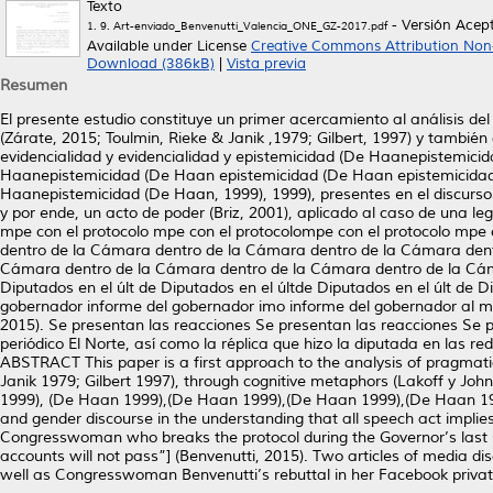
Texto
- Versión Acep
1. 9. Art-enviado_Benvenutti_Valencia_ONE_GZ-2017.pdf
Available under License
Creative Commons Attribution Non
Download (386kB)
|
Vista previa
Resumen
El presente estudio constituye un primer acercamiento al análisis d
(Zárate, 2015; Toulmin, Rieke & Janik ,1979; Gilbert, 1997) y también 
evidencialidad y evidencialidad y epistemicidad (De Haanepistemic
Haanepistemicidad (De Haan epistemicidad (De Haan epistemicida
Haanepistemicidad (De Haan, 1999), 1999), presentes en el discurso
y por ende, un acto de poder (Briz, 2001), aplicado al caso de una leg
mpe con el protocolo mpe con el protocolompe con el protocolo mpe c
dentro de la Cámara dentro de la Cámara dentro de la Cámara dent
Cámara dentro de la Cámara dentro de la Cámara dentro de la Cáma
Diputados en el últ de Diputados en el últde Diputados en el últ de D
gobernador informe del gobernador imo informe del gobernador al m
2015). Se presentan las reacciones Se presentan las reacciones Se pr
periódico El Norte, así como la réplica que hizo la diputada en las 
ABSTRACT This paper is a first approach to the analysis of pragmati
Janik 1979; Gilbert 1997), through cognitive metaphors (Lakoff y Joh
1999), (De Haan 1999),(De Haan 1999),(De Haan 1999),(De Haan 199
and gender discourse in the understanding that all speech act implies 
Congresswoman who breaks the protocol during the Governor’s last 
accounts will not pass”] (Benvenutti, 2015). Two articles of media 
well as Congresswoman Benvenutti’s rebuttal in her Facebook priva