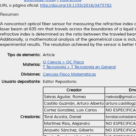
URL o página oficial:
http://doi.org/10.1155/2016/3475782
Resumen
A noncontact optical fiber sensor for measuring the refractive index o
laser beam at 635 nm that travels across the boundaries of a liquid 
refractive index is determined as the ratio between the traveled bea
Additionally, a mathematical analysis of the geometrical case is inc
experimental results. The resolution achieved by the sensor is better
Tipo de elemento:
Article
Q Ciencia > QC Física
Materias:
T Tecnología > T Tecnología en General
Divisiones:
Ciencias Físico Matemáticas
Usuario depositante:
Editor Repositorio
Creador
Ema
Selvas Aguilar, Romeo
rselvas@gmail.
Castillo Guzmán, Arturo Alberto
arturo.castillo
Cortez González, Luis Carlos
NO ESPECIFIC
Creadores:
Toral Acosta, Daniel
toralacostadan
Martínez Ríos, Alejandro
NO ESPECIFIC
Anzueto Sánchez, Gilberto
NO ESPECIFIC