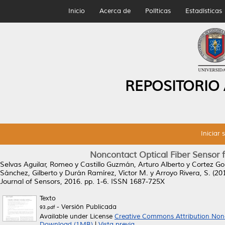
Inicio
Acerca de
Políticas
Estadísticas
REPOSITORIO
Iniciar 
Noncontact Optical Fiber Sensor f
Selvas Aguilar, Romeo
y
Castillo Guzmán, Arturo Alberto
y
Cortez Go
Sánchez, Gilberto
y
Durán Ramírez, Víctor M.
y
Arroyo Rivera, S.
(20
Journal of Sensors, 2016. pp. 1-6. ISSN 1687-725X
Texto
- Versión Publicada
93.pdf
Available under License
Creative Commons Attribution Non
Download (1MB)
|
Vista previa