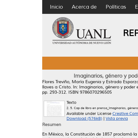
Inicio
Acerca de
Políticas
E
RE
Imaginarios, género y pode
Flores Treviño, María Eugenia
y
Estrada Esparza
llaves a Cristo.
In: Imaginarios, género y poder 
pp. 293-312. ISBN 9786070296505
Texto
2. 5. Cap de libro en prensa_Imaginarios, géne
Available under License
Creative Com
Download (576kB)
|
Vista previa
Resumen
En México, la Constitución de 1857 proclamó la 