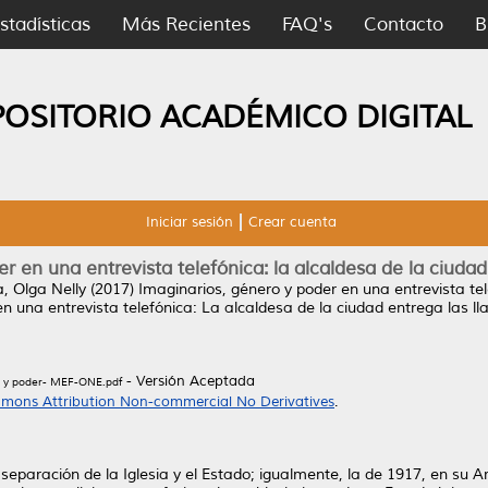
stadísticas
Más Recientes
FAQ's
Contacto
B
POSITORIO ACADÉMICO DIGITAL
Iniciar sesión
Crear cuenta
r en una entrevista telefónica: la alcaldesa de la ciudad 
, Olga Nelly
(2017)
Imaginarios, género y poder en una entrevista tel
en una entrevista telefónica: La alcaldesa de la ciudad entrega las 
- Versión Aceptada
ro y poder- MEF-ONE.pdf
mons Attribution Non-commercial No Derivatives
.
separación de la Iglesia y el Estado; igualmente, la de 1917, en su A