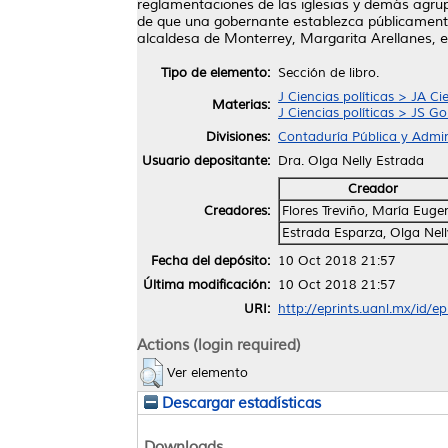
reglamentaciones de las iglesias y demás agrupa
de que una gobernante establezca públicamente 
alcaldesa de Monterrey, Margarita Arellanes, en 
Tipo de elemento:
Sección de libro.
J Ciencias políticas > JA Ci
Materias:
J Ciencias políticas > JS G
Divisiones:
Contaduría Pública y Admin
Usuario depositante:
Dra. Olga Nelly Estrada
Creador
Creadores:
Flores Treviño, María Euge
Estrada Esparza, Olga Nell
Fecha del depósito:
10 Oct 2018 21:57
Última modificación:
10 Oct 2018 21:57
URI:
http://eprints.uanl.mx/id/e
Actions (login required)
Ver elemento
Descargar estadísticas
Downloads