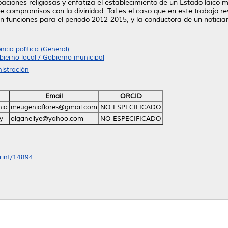
ciones religiosas y enfatiza el establecimiento de un Estado laico me
compromisos con la divinidad. Tal es el caso que en este trabajo rev
funciones para el periodo 2012-2015, y la conductora de un noticiario
encia política (General)
obierno local / Gobierno municipal
istración
Email
ORCID
nia
meugeniaflores@gmail.com
NO ESPECIFICADO
y
olganellye@yahoo.com
NO ESPECIFICADO
print/14894