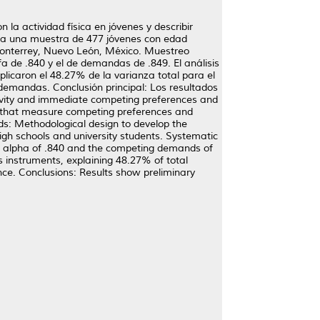
la actividad física en jóvenes y describir
s a una muestra de 477 jóvenes con edad
 Monterrey, Nuevo León, México. Muestreo
fa de .840 y el de demandas de .849. El análisis
licaron el 48.27% de la varianza total para el
 demandas. Conclusión principal: Los resultados
ivity and immediate competing preferences and
s that measure competing preferences and
ds: Methodological design to develop the
gh schools and university students. Systematic
h alpha of .840 and the competing demands of
s instruments, explaining 48.27% of total
nce. Conclusions: Results show preliminary