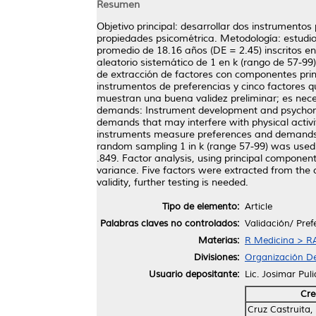
Resumen
Objetivo principal: desarrollar dos instrumento
propiedades psicométrica. Metodología: estudi
promedio de 18.16 años (DE = 2.45) inscritos e
aleatorio sistemático de 1 en k (rango de 57-99)
de extracción de factores con componentes princ
instrumentos de preferencias y cinco factores q
muestran una buena validez preliminar; es nec
demands: Instrument development and psychomet
demands that may interfere with physical activ
instruments measure preferences and demands. T
random sampling 1 in k (range 57-99) was used
.849. Factor analysis, using principal componen
variance. Five factors were extracted from the
validity, further testing is needed.
Tipo de elemento:
Article
Palabras claves no controlados:
Validación/ Pref
Materias:
R Medicina > RA
Divisiones:
Organización De
Usuario depositante:
Lic. Josimar Pul
Cre
Cruz Castruita,