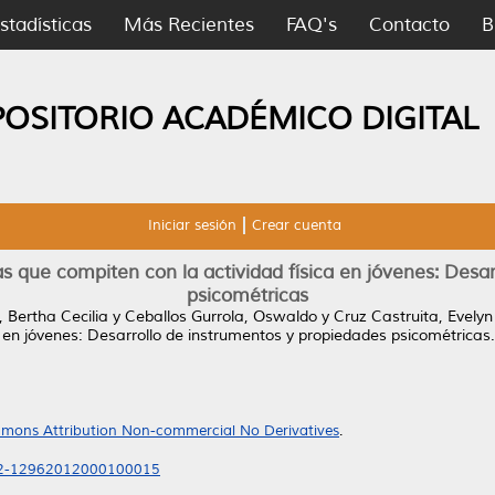
stadísticas
Más Recientes
FAQ's
Contacto
B
POSITORIO ACADÉMICO DIGITAL
Iniciar sesión
Crear cuenta
 que compiten con la actividad física en jóvenes: Desar
psicométricas
 Bertha Cecilia
y
Ceballos Gurrola, Oswaldo
y
Cruz Castruita, Evelyn
 en jóvenes: Desarrollo de instrumentos y propiedades psicométricas.
mons Attribution Non-commercial No Derivatives
.
132-12962012000100015