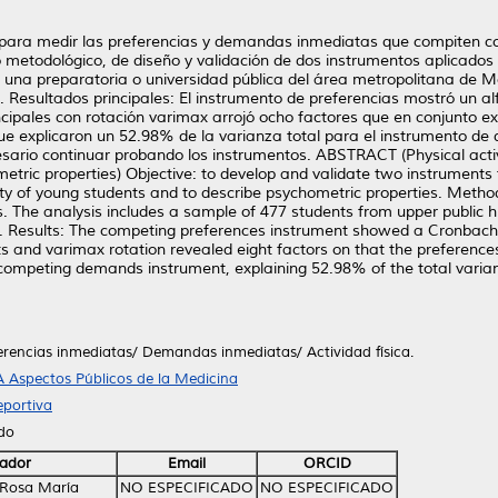
s para medir las preferencias y demandas inmediatas que compiten con 
o metodológico, de diseño y validación de dos instrumentos aplicado
n una preparatoria o universidad pública del área metropolitana de
. Resultados principales: El instrumento de preferencias mostró un al
ipales con rotación varimax arrojó ocho factores que en conjunto exp
ue explicaron un 52.98% de la varianza total para el instrumento de
esario continuar probando los instrumentos. ABSTRACT (Physical act
ric properties) Objective: to develop and validate two instrument
ity of young students and to describe psychometric properties. Metho
he analysis includes a sample of 477 students from upper public hi
. Results: The competing preferences instrument showed a Cronbac
ts and varimax rotation revealed eight factors on that the preference
 competing demands instrument, explaining 52.98% of the total varia
erencias inmediatas/ Demandas inmediatas/ Actividad física.
 Aspectos Públicos de la Medicina
portiva
ido
ador
Email
ORCID
 Rosa María
NO ESPECIFICADO
NO ESPECIFICADO