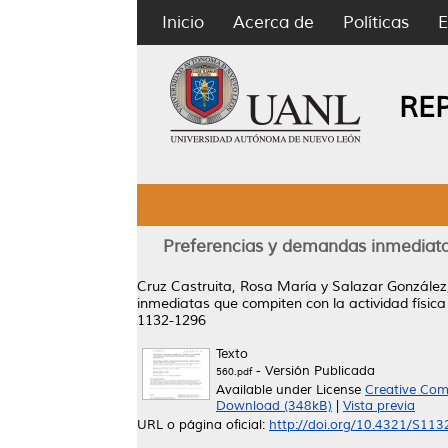
Inicio
Acerca de
Políticas
E
RE
Preferencias y demandas inmediatas
Cruz Castruita, Rosa María
y
Salazar González,
inmediatas que compiten con la actividad física
1132-1296
Texto
- Versión Publicada
560.pdf
Available under License
Creative Com
Download (348kB)
|
Vista previa
URL o página oficial:
http://doi.org/10.4321/S1