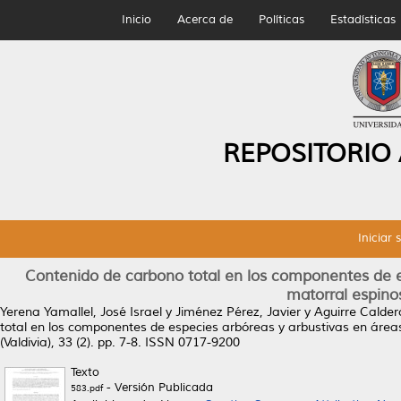
Inicio
Acerca de
Políticas
Estadísticas
REPOSITORIO
Iniciar 
Contenido de carbono total en los componentes de es
matorral espino
Yerena Yamallel, José Israel
y
Jiménez Pérez, Javier
y
Aguirre Calder
total en los componentes de especies arbóreas y arbustivas en áreas
(Valdivia), 33 (2). pp. 7-8. ISSN 0717-9200
Texto
- Versión Publicada
583.pdf