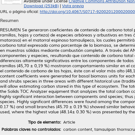
Available under License
Creative Commons Attribution Non
Download (253kB)
|
Vista previa
URL o página oficial:
http://doi.org/10.4067/S0717-920020120002000
Resumen
RESUMEN Se generaron coeficientes de contenido de carbono total p
ramillas, hojas y corteza) de especies arbóreas y arbustivas en tres á
matarasa) en el matorral espinoso tamaulipeco, los cuales permitir
carbono total expresado como porcentaje de la biomasa, se determin
en muestras sólidas mediante combustión completa. A través del AND
componentes y especies, resultando que contenido de carbono total
diferencias altamente significativas entre los componentes de todas 
ramillas (45,70 ± 0,19 %) mostraron comportamiento similar en el co
el contenido de carbono de las hojas, éste con el valor más alto (4
content coefficients were generated for basal biomass units for eac
and shrubs species in three areas with different historical use (tradi
will allow estimating carbon stored in this type of ecosystem. The 
the Solids TOC Analyzer equipment that analyzes the total carbon 
highly significant interaction between components and species; thus
species. Highly significant differences were found among the compon
0.17 %) and small branches (45.70 ± 0.19 %) showed similar behavio
used, where the highest value (48.14± 0.30 %) was presented by the
Tipo de elemento:
Article
Palabras claves no controlados:
carbon content, tamaulipan thornscru