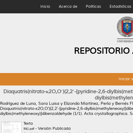
Inicio
Acerca de
Políticas
Estadísticas
REPOSITORIO
Iniciar 
Diaquatris(nitrato-κ2O,O′){2,2′-[pyridine-2,6-diylbis(m
diylbis(methyle
Rodríguez de Luna, Sara Luisa
y
Elizondo Martínez, Perla
y
Bernés Fl
Diaquatris(nitrato-κ2O,O′){2,2′-[pyridine-2,6-diylbis(methyleneoxy)]di
diylbis(methyleneoxy)]dibenzaldehyde (1/1).
Acta crystallographica. 
Texto
- Versión Publicada
592.pdf