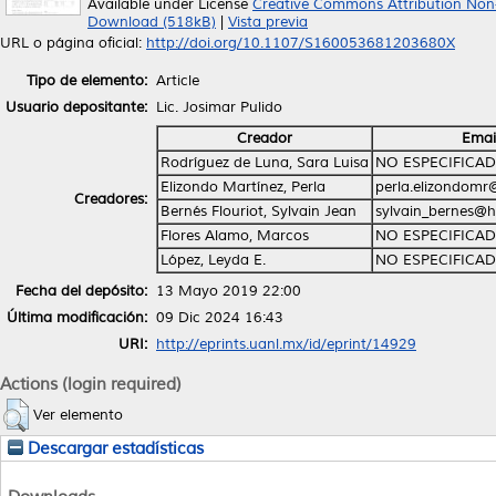
Available under License
Creative Commons Attribution Non
Download (518kB)
|
Vista previa
URL o página oficial:
http://doi.org/10.1107/S160053681203680X
Tipo de elemento:
Article
Usuario depositante:
Lic. Josimar Pulido
Creador
Emai
Rodríguez de Luna, Sara Luisa
NO ESPECIFICA
Elizondo Martínez, Perla
perla.elizondomr
Creadores:
Bernés Flouriot, Sylvain Jean
sylvain_bernes@
Flores Alamo, Marcos
NO ESPECIFICA
López, Leyda E.
NO ESPECIFICA
Fecha del depósito:
13 Mayo 2019 22:00
Última modificación:
09 Dic 2024 16:43
URI:
http://eprints.uanl.mx/id/eprint/14929
Actions (login required)
Ver elemento
Descargar estadísticas