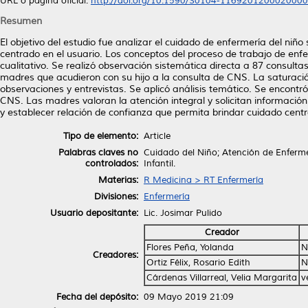
URL o página oficial:
http://doi.org/10.1590/S0104-116920120002000
Resumen
El objetivo del estudio fue analizar el cuidado de enfermería del niño
centrado en el usuario. Los conceptos del proceso de trabajo de enfe
cualitativo. Se realizó observación sistemática directa a 87 consul
madres que acudieron con su hijo a la consulta de CNS. La saturación
observaciones y entrevistas. Se aplicó análisis temático. Se encontr
CNS. Las madres valoran la atención integral y solicitan información
y establecer relación de confianza que permita brindar cuidado centr
Tipo de elemento:
Article
Palabras claves no
Cuidado del Niño; Atención de Enfermer
controlados:
Infantil.
Materias:
R Medicina > RT Enfermería
Divisiones:
Enfermería
Usuario depositante:
Lic. Josimar Pulido
Creador
Flores Peña, Yolanda
N
Creadores:
Ortiz Félix, Rosario Edith
N
Cárdenas Villarreal, Velia Margarita
v
Fecha del depósito:
09 Mayo 2019 21:09