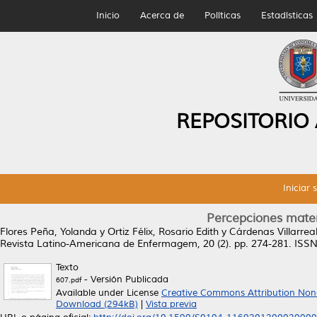
Inicio
Acerca de
Políticas
Estadísticas
REPOSITORIO
Iniciar 
Percepciones mater
Flores Peña, Yolanda
y
Ortiz Félix, Rosario Edith
y
Cárdenas Villarrea
Revista Latino-Americana de Enfermagem, 20 (2). pp. 274-281. ISS
Texto
- Versión Publicada
607.pdf
Available under License
Creative Commons Attribution Non
Download (294kB)
|
Vista previa