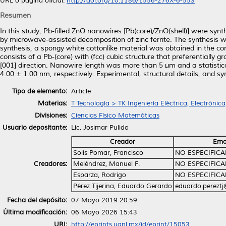
URL o página oficial:
http://doi.org/10.1186/1556-276X-6-553
Resumen
In this study, Pb-filled ZnO nanowires [Pb(core)/ZnO(shell)] were s
by microwave-assisted decomposition of zinc ferrite. The synthesis
synthesis, a spongy white cottonlike material was obtained in the c
consists of a Pb-(core) with (fcc) cubic structure that preferentially 
[001] direction. Nanowire length was more than 5 μm and a statistic
4.00 ± 1.00 nm, respectively. Experimental, structural details, and s
Tipo de elemento:
Article
Materias:
T Tecnología > TK Ingeniería Eléctrica, Electrónica
Divisiones:
Ciencias Físico Matemáticas
Usuario depositante:
Lic. Josimar Pulido
Creador
Ema
Solís Pomar, Francisco
NO ESPECIFIC
Creadores:
Meléndrez, Manuel F.
NO ESPECIFIC
Esparza, Rodrigo
NO ESPECIFIC
Pérez Tijerina, Eduardo Gerardo
eduardo.perezt
Fecha del depósito:
07 Mayo 2019 20:59
Última modificación:
06 Mayo 2026 15:43
URI:
http://eprints.uanl.mx/id/eprint/15053