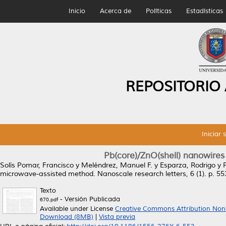
Inicio
Acerca de
Políticas
Estadísticas
REPOSITORIO
Iniciar 
Pb(core)/ZnO(shell) nanowire
Solís Pomar, Francisco
y
Meléndrez, Manuel F.
y
Esparza, Rodrigo
y
microwave-assisted method.
Nanoscale research letters, 6 (1). p. 5
Texto
- Versión Publicada
670.pdf
Available under License
Creative Commons Attribution Non
Download (8MB)
|
Vista previa