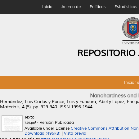
Inicio
Acerca de
Políticas
Estadísticas
REPOSITORIO
Iniciar 
Nanohardness and R
Hernández, Luis Carlos
y
Ponce, Luis
y
Fundora, Abel
y
López, Enriq
Materials, 4 (5). pp. 929-940. ISSN 1996-1944
Texto
- Versión Publicada
729.pdf
Available under License
Creative Commons Attribution Non
Download (495kB)
|
Vista previa