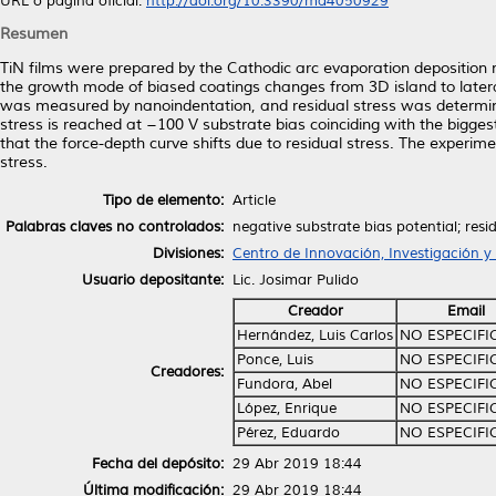
URL o página oficial:
http://doi.org/10.3390/ma4050929
Resumen
TiN films were prepared by the Cathodic arc evaporation deposition
the growth mode of biased coatings changes from 3D island to latera
was measured by nanoindentation, and residual stress was determine
stress is reached at −100 V substrate bias coinciding with the big
that the force-depth curve shifts due to residual stress. The experim
stress.
Tipo de elemento:
Article
Palabras claves no controlados:
negative substrate bias potential; res
Divisiones:
Centro de Innovación, Investigación y 
Usuario depositante:
Lic. Josimar Pulido
Creador
Email
Hernández, Luis Carlos
NO ESPECIF
Ponce, Luis
NO ESPECIF
Creadores:
Fundora, Abel
NO ESPECIF
López, Enrique
NO ESPECIF
Pérez, Eduardo
NO ESPECIF
Fecha del depósito:
29 Abr 2019 18:44
Última modificación:
29 Abr 2019 18:44