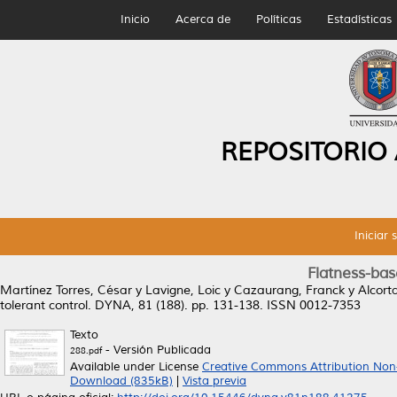
Inicio
Acerca de
Políticas
Estadísticas
REPOSITORIO
Iniciar 
Flatness-base
Martínez Torres, César
y
Lavigne, Loic
y
Cazaurang, Franck
y
Alcort
tolerant control.
DYNA, 81 (188). pp. 131-138. ISSN 0012-7353
Texto
- Versión Publicada
288.pdf
Available under License
Creative Commons Attribution Non
Download (835kB)
|
Vista previa