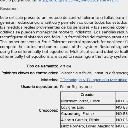
URL o página oficial:
http://doi.org/10.15446/dyna.v81n188.41275
Resumen
Este artículo presenta un método de control tolerante a fallas para 
generan redundancia analítica y permiten calcular todos los estados
las medidas reales provenientes de los sensores y las señales obteni
aditivas se pueden manejar de manera indistinta. Las señales redu
reconfigurar el sistema con falla. La factibilidad del método propue
This paper presents a Fault Tolerant control approach for nonlinear 
compute the states and control inputs of the system. Residual sign
using the differentially flat equations. Multiplicative and additive fa
differentially flat equations are used to reconfigure the faulty system.
Tipo de elemento:
Article
Palabras claves no controlados:
Tolerancia a fallas; Planitud diferencia
Materias:
T Tecnología > TJ Ingeniería Mecánica
Usuario depositante:
Editor Repositorio
Creador
Martínez Torres, César
NO ES
Lavigne, Loic
NO ES
Creadores:
Cazaurang, Franck
NO ES
Alcorta García, Efraín
NO ES
Díaz Romero, David Alejandro
NO ES