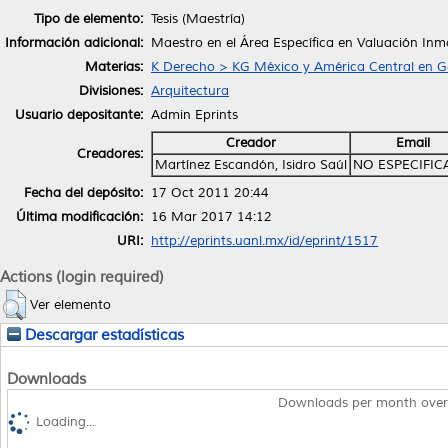
Tipo de elemento:
Tesis (Maestría)
Información adicional:
Maestro en el Área Específica en Valuación Inmo
Materias:
K Derecho > KG México y América Central en G
Divisiones:
Arquitectura
Usuario depositante:
Admin Eprints
Creador
Email
Creadores:
Martínez Escandón, Isidro Saúl
NO ESPECIFI
Fecha del depósito:
17 Oct 2011 20:44
Última modificación:
16 Mar 2017 14:12
URI:
http://eprints.uanl.mx/id/eprint/1517
Actions (login required)
Ver elemento
Descargar estadísticas
Downloads
Downloads per month over
Loading...