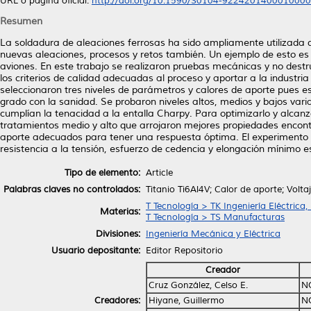
URL o página oficial:
http://doi.org/10.1590/S0104-922420140001000
Resumen
La soldadura de aleaciones ferrosas ha sido ampliamente utilizada 
nuevas aleaciones, procesos y retos también. Un ejemplo de esto es 
aviones. En este trabajo se realizaron pruebas mecánicas y no destru
los criterios de calidad adecuadas al proceso y aportar a la industri
seleccionaron tres niveles de parámetros y calores de aporte pues es
grado con la sanidad. Se probaron niveles altos, medios y bajos vari
cumplían la tenacidad a la entalla Charpy. Para optimizarlo y alcanza
tratamientos medio y alto que arrojaron mejores propiedades encontra
aporte adecuados para tener una respuesta óptima. El experimento l
resistencia a la tensión, esfuerzo de cedencia y elongación mínimo e
Tipo de elemento:
Article
Palabras claves no controlados:
Titanio Ti6Al4V; Calor de aporte; Volt
T Tecnología > TK Ingeniería Eléctrica,
Materias:
T Tecnología > TS Manufacturas
Divisiones:
Ingeniería Mecánica y Eléctrica
Usuario depositante:
Editor Repositorio
Creador
Cruz González, Celso E.
N
Creadores:
Hiyane, Guillermo
N