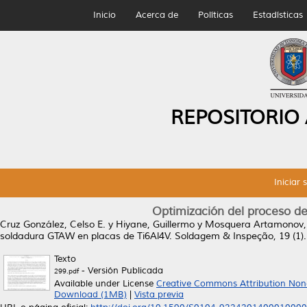
Inicio
Acerca de
Políticas
Estadísticas
REPOSITORIO
Iniciar 
Optimización del proceso d
Cruz González, Celso E.
y
Hiyane, Guillermo
y
Mosquera Artamonov, 
soldadura GTAW en placas de Ti6Al4V.
Soldagem & Inspeção, 19 (1).
Texto
- Versión Publicada
299.pdf
Available under License
Creative Commons Attribution Non
Download (1MB)
|
Vista previa