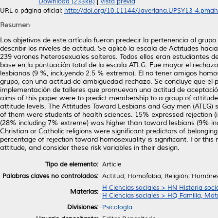
Download (233kB)
|
Vista previa
URL o página oficial:
http://doi.org/10.11144/Javeriana.UPSY13-4.pmah
Resumen
Los objetivos de este artículo fueron predecir la pertenencia al gr
describir los niveles de actitud. Se aplicó la escala de Actitudes 
239 varones heterosexuales solteros. Todos ellos eran estudiantes d
base en la puntuación total de la escala ATLG. Fue mayor el rechaz
lesbianas (9 %, incluyendo 2.5 % extremo). El no tener amigos homosex
grupo, con una actitud de ambigüedad-rechazo. Se concluye que el por
implementación de talleres que promuevan una actitud de aceptació
aims of this paper were to predict membership to a group of attitud
attitude levels. The Attitudes Toward Lesbians and Gay men (ATLG) s
of them were students of health sciences. 15% expressed rejection 
(28% including 7% extreme) was higher than toward lesbians (9% inc
Christian or Catholic religions were significant predictors of belongin
percentage of rejection toward homosexuality is significant. For th
attitude, and consider these risk variables in their design.
Tipo de elemento:
Article
Palabras claves no controlados:
Actitud; Homofobia; Religión; Hombre
H Ciencias sociales > HN Historia socia
Materias:
H Ciencias sociales > HQ Familia, Ma
Divisiones:
Psicología