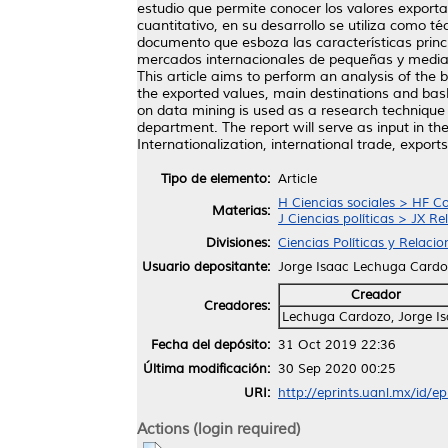
estudio que permite conocer los valores export
cuantitativo, en su desarrollo se utiliza como t
documento que esboza las características princi
mercados internacionales de pequeñas y mediana
This article aims to perform an analysis of the 
the exported values, main destinations and bas
on data mining is used as a research technique i
department. The report will serve as input in 
Internationalization, international trade, exports
Tipo de elemento:
Article
H Ciencias sociales > HF C
Materias:
J Ciencias políticas > JX Re
Divisiones:
Ciencias Políticas y Relaci
Usuario depositante:
Jorge Isaac Lechuga Card
Creador
Creadores:
Lechuga Cardozo, Jorge I
Fecha del depósito:
31 Oct 2019 22:36
Última modificación:
30 Sep 2020 00:25
URI:
http://eprints.uanl.mx/id/e
Actions (login required)