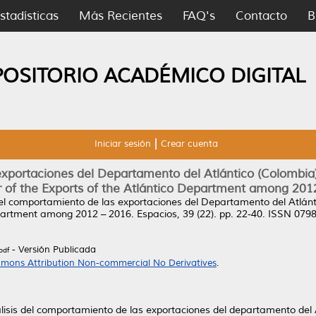
stadísticas
Más Recientes
FAQ's
Contacto
B
POSITORIO ACADÉMICO DIGITAL
Iniciar sesión
Crear cuenta
exportaciones del Departamento del Atlántico (Colombia)
 of the Exports of the Atlántico Department among 201
del comportamiento de las exportaciones del Departamento del Atlánt
Department among 2012 – 2016.
Espacios, 39 (22). pp. 22-40. ISSN 079
- Versión Publicada
pdf
mons Attribution Non-commercial No Derivatives
.
nálisis del comportamiento de las exportaciones del departamento del 