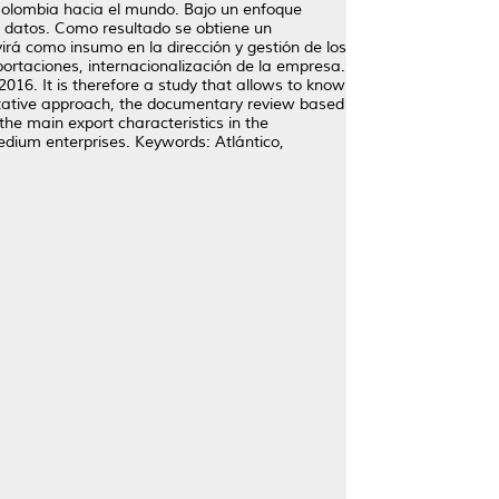
 Colombia hacia el mundo. Bajo un enfoque
de datos. Como resultado se obtiene un
irá como insumo en la dirección y gestión de los
ortaciones, internacionalización de la empresa.
2016. It is therefore a study that allows to know
itative approach, the documentary review based
the main export characteristics in the
edium enterprises. Keywords: Atlántico,