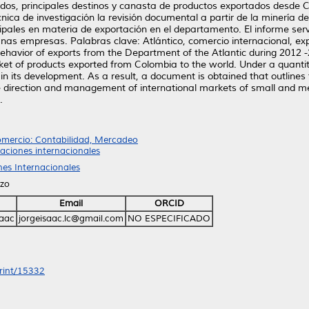
ados, principales destinos y canasta de productos exportados desde
écnica de investigación la revisión documental a partir de la minería 
pales en materia de exportación en el departamento. El informe serv
s empresas. Palabras clave: Atlántico, comercio internacional, exp
behavior of exports from the Department of the Atlantic during 2012 -
ket of products exported from Colombia to the world. Under a quant
n its development. As a result, a document is obtained that outlines 
the direction and management of international markets of small and m
.
omercio: Contabilidad, Mercadeo
laciones internacionales
ones Internacionales
ozo
Email
ORCID
saac
jorgeisaac.lc@gmail.com
NO ESPECIFICADO
print/15332