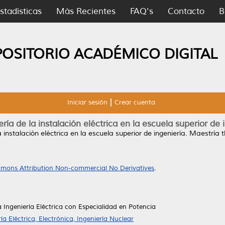
stadísticas
Más Recientes
FAQ's
Contacto
B
POSITORIO ACADÉMICO DIGITAL
Iniciar sesión
Crear cuenta
ría de la instalación eléctrica en la escuela superior de 
 instalación eléctrica en la escuela superior de ingeniería.
Maestría t
mons Attribution Non-commercial No Derivatives
.
a Ingeniería Eléctrica con Especialidad en Potencia
ía Eléctrica, Electrónica, Ingeniería Nuclear