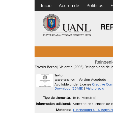
Inicio
Acerca de
Políticas
E
RE
Reingenie
Zavala Bernal, Valentín
(2003)
Reingeniería de la
Texto
- Versión Aceptada
1020149863.PDF
Available under License
Creative Com
Download (25MB)
|
Vista previa
Tipo de elemento:
Tesis (Maestría)
Información adicional:
Maestría en Ciencias de l
Materias:
T Tecnología > TK Ingenier