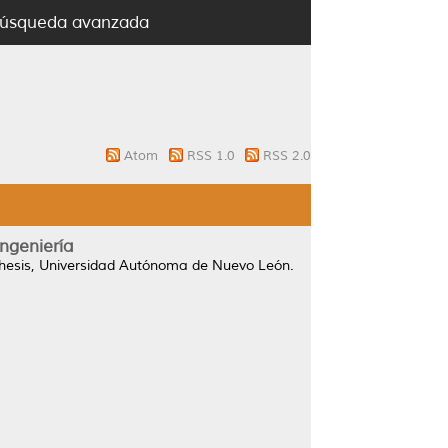
úsqueda avanzada
Atom
RSS 1.0
RSS 2.0
ingeniería
hesis, Universidad Autónoma de Nuevo León.