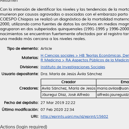
Resumen
Con la intensión de identificar los niveles y las tendencias de la mo
murieron por causas agravadas o asociadas con el embarazo parto o 
COESPO Chiapas se realizó un diagnóstico de la mortalidad materna 
2000, utilizando como fuentes de datos los archivos en medios magnét
agruparon en dos subperiodos quinquenales (1991-1995 y 1996-2000) 
nacimientos se encuentran fuertemente afectados por el registro tard
una medida más cercana a los niveles reales.
Tipo de elemento:
Article
H Ciencias sociales > HB Teorías Económicas, De
Materias:
R Medicina > RA Aspectos Públicos de la Medici
Divisiones:
Instituto de Investigaciones Sociales
Usuario depositante:
Dra. María de Jesús Ávila Sánchez
Creador
Emai
Creadores:
Avila Sánchez, María de Jesús
maria.avilas@uan
Jáuregui Díaz, José Alfredo
alfredo.jauregui
Fecha del depósito:
27 Mar 2019 22:22
Última modificación:
07 Feb 2020 22:34
URI:
http://eprints.uanl.mx/id/eprint/15602
Actions (login required)