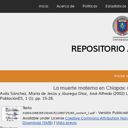
Inicio
Acerca de
Políticas
Estadísticas
REPOSITORIO
Iniciar 
La muerte materna en Chiapas: un
Avila Sánchez, María de Jesús
y
Jáuregui Díaz, José Alfredo
(2002)
L
PoblaciónES, 1 (1). pp. 15-26.
Texto
- Versión Publicad
AS6041866265108491521060725268_content_1.pdf
Available under License
Creative Commons Attribution Non
Download (3MB)
|
Vista previa