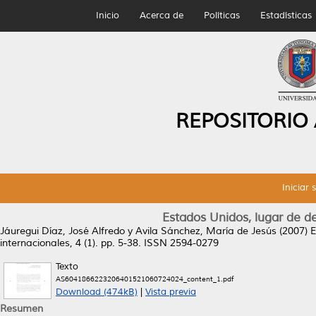
Inicio
Acerca de
Políticas
Estadísticas
REPOSITORIO
Iniciar 
Estados Unidos, lugar de d
Jáuregui Díaz, José Alfredo
y
Avila Sánchez, María de Jesús
(2007)
E
internacionales, 4 (1). pp. 5-38. ISSN 2594-0279
Texto
AS6041866223206401521060724024_content_1.pdf
Download (474kB)
|
Vista previa
Resumen