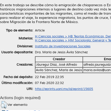
En este trabajo se describe cómo la emigración de chiapanecos a E
históricos migraciones internas a lugares de destino cada vez más l
características importantes de los migrantes, como el medio de transp
para realizar el viaje, la experiencia migratoria, los puntos de cruce
sobre Migración de la Frontera Norte de México.
Tipo de elemento:
Article
H Ciencias sociales > HB Teorías Económicas, De
Materias:
H Ciencias sociales > HM Sociología: General y Te
Divisiones:
Instituto de Investigaciones Sociales
Usuario depositante:
Dra. María de Jesús Ávila Sánchez
Creador
Emai
Creadores:
Jáuregui Díaz, José Alfredo
alfredo.jauregui
Avila Sánchez, María de Jesús
maria.avilas@uan
Fecha del depósito:
22 Feb 2019 22:35
Última modificación:
07 Feb 2020 22:32
URI:
http://eprints.uanl.mx/id/eprint/15605
Actions (login required)
Ver elemento