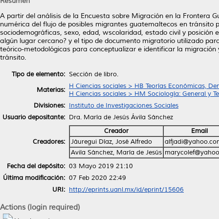
Resumen
A partir del análisis de la Encuesta sobre Migración en la Frontera
numérica del flujo de posibles migrantes guatemaltecos en tránsito 
sociodemográficas, sexo, edad, wscolaridad, estado civil y posición 
algún lugar cercano? y el tipo de documento migratorio utilizado pa
teórico-metodológicas para conceptualizar e identificar la migración
tránsito.
Tipo de elemento:
Sección de libro.
H Ciencias sociales > HB Teorías Económicas, De
Materias:
H Ciencias sociales > HM Sociología: General y Te
Divisiones:
Instituto de Investigaciones Sociales
Usuario depositante:
Dra. María de Jesús Ávila Sánchez
Creador
Email
Creadores:
Jáuregui Díaz, José Alfredo
alfjadi@yahoo.c
Avila Sánchez, María de Jesús
marycolef@yaho
Fecha del depósito:
03 Mayo 2019 21:10
Última modificación:
07 Feb 2020 22:49
URI:
http://eprints.uanl.mx/id/eprint/15606
Actions (login required)