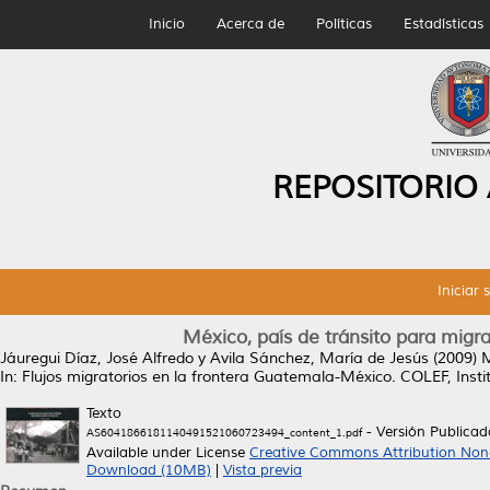
Inicio
Acerca de
Políticas
Estadísticas
REPOSITORIO
Iniciar 
México, país de tránsito para mig
Jáuregui Díaz, José Alfredo
y
Avila Sánchez, María de Jesús
(2009)
M
In: Flujos migratorios en la frontera Guatemala-México. COLEF, Ins
Texto
- Versión Publicad
AS6041866181140491521060723494_content_1.pdf
Available under License
Creative Commons Attribution Non
Download (10MB)
|
Vista previa