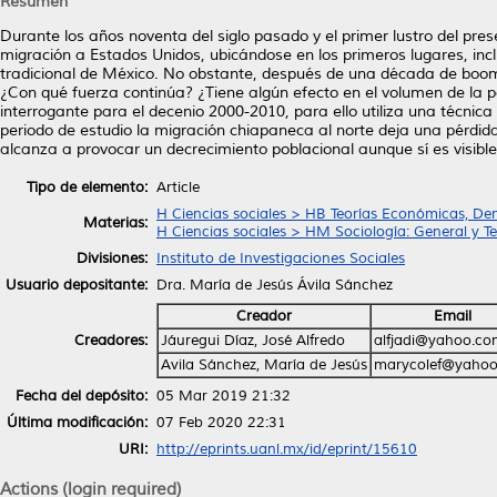
Resumen
Durante los años noventa del siglo pasado y el primer lustro del pres
migración a Estados Unidos, ubicándose en los primeros lugares, incl
tradicional de México. No obstante, después de una década de boom m
¿Con qué fuerza continúa? ¿Tiene algún efecto en el volumen de la po
interrogante para el decenio 2000-2010, para ello utiliza una téc
periodo de estudio la migración chiapaneca al norte deja una pérdi
alcanza a provocar un decrecimiento poblacional aunque sí es visible
Tipo de elemento:
Article
H Ciencias sociales > HB Teorías Económicas, De
Materias:
H Ciencias sociales > HM Sociología: General y Te
Divisiones:
Instituto de Investigaciones Sociales
Usuario depositante:
Dra. María de Jesús Ávila Sánchez
Creador
Email
Creadores:
Jáuregui Díaz, José Alfredo
alfjadi@yahoo.c
Avila Sánchez, María de Jesús
marycolef@yaho
Fecha del depósito:
05 Mar 2019 21:32
Última modificación:
07 Feb 2020 22:31
URI:
http://eprints.uanl.mx/id/eprint/15610
Actions (login required)