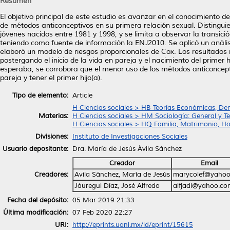
Resumen
El objetivo principal de este estudio es avanzar en el conocimiento de
de métodos anticonceptivos en su primera relación sexual. Distinguien
jóvenes nacidos entre 1981 y 1998, y se limita a observar la transici
teniendo como fuente de información la ENJ2010. Se aplicó un análisis
elaboró un modelo de riesgos proporcionales de Cox. Los resultados
postergando el inicio de la vida en pareja y el nacimiento del prim
esperaba, se corrobora que el menor uso de los métodos anticoncepti
pareja y tener el primer hijo(a).
Tipo de elemento:
Article
H Ciencias sociales > HB Teorías Económicas, De
Materias:
H Ciencias sociales > HM Sociología: General y Te
H Ciencias sociales > HQ Familia, Matrimonio, H
Divisiones:
Instituto de Investigaciones Sociales
Usuario depositante:
Dra. María de Jesús Ávila Sánchez
Creador
Email
Creadores:
Avila Sánchez, María de Jesús
marycolef@yaho
Jáuregui Díaz, José Alfredo
alfjadi@yahoo.c
Fecha del depósito:
05 Mar 2019 21:33
Última modificación:
07 Feb 2020 22:27
URI:
http://eprints.uanl.mx/id/eprint/15615