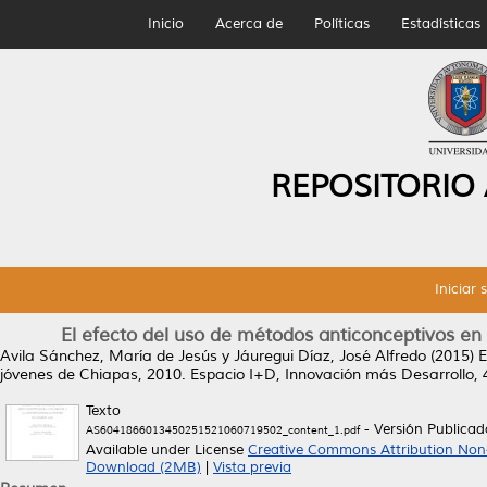
Inicio
Acerca de
Políticas
Estadísticas
REPOSITORIO
Iniciar 
El efecto del uso de métodos anticonceptivos en l
Avila Sánchez, María de Jesús
y
Jáuregui Díaz, José Alfredo
(2015)
E
jóvenes de Chiapas, 2010.
Espacio I+D, Innovación más Desarrollo, 4
Texto
- Versión Publicad
AS6041866013450251521060719502_content_1.pdf
Available under License
Creative Commons Attribution Non
Download (2MB)
|
Vista previa