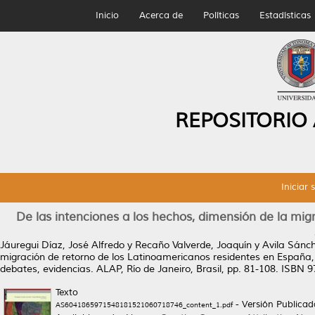
Inicio
Acerca de
Políticas
Estadísticas
REPOSITORIO
Iniciar 
De las intenciones a los hechos, dimensión de la mig
Jáuregui Díaz, José Alfredo
y
Recaño Valverde, Joaquín
y
Avila Sánc
migración de retorno de los Latinoamericanos residentes en España
debates, evidencias. ALAP, Río de Janeiro, Brasil, pp. 81-108. ISBN
Texto
- Versión Publicad
AS6041865971548181521060718746_content_1.pdf