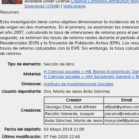
Available under License
Creative Commons Attribution Non
Download (15MB)
|
Vista previa
Resumen
Esta investigación tiene como objetivo dimensionar la incidencia de 
de origen en dos momentos. En el primero, se examinan las intencion
el año 2007, calculando la tasa de intenciones de retorno para el p
segundo, se estiman las tasas de retorno reales durante el período de
Residenciales (EVR) y la Encuesta de Población Activa (EPA). Los res
tasas de retorno calculadas con la EVR. Sin embargo, la tasa calcu
de retorno.
Tipo de elemento:
Sección de libro.
H Ciencias sociales > HB Teorías Económicas, De
Materias:
H Ciencias sociales > HM Sociología: General y Te
Divisiones:
Instituto de Investigaciones Sociales
Usuario depositante:
Dra. María de Jesús Ávila Sánchez
Creador
Email
Jáuregui Díaz, José Alfredo
alfjadi@yahoo.c
Creadores:
Recaño Valverde, Joaquín
jrecano@ceduab.
Avila Sánchez, María de Jesús
marycolef@yaho
Fecha del depósito:
03 Mayo 2019 21:08
Última modificación:
07 Feb 2020 22:48