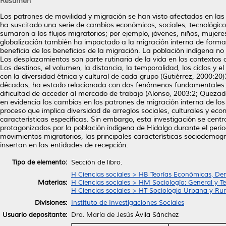
Resumen
Los patrones de movilidad y migración se han visto afectados en las
ha suscitado una serie de cambios económicos, sociales, tecnológicos 
sumaron a los flujos migratorios; por ejemplo, jóvenes, niños, mujer
globalización también ha impactado a la migración interna de forma p
beneficia de los beneficios de la migración. La población indígena 
Los desplazamientos son parte rutinaria de la vida en los contextos 
Los destinos, el volumen, la distancia, la temporalidad, los ciclos y 
con la diversidad étnica y cultural de cada grupo (Gutiérrez, 2000:20)
décadas, ha estado relacionada con dos fenómenos fundamentales: la 
dificultad de acceder al mercado de trabajo (Alonso, 2003:2; Queza
en evidencia los cambios en los patrones de migración interna de los
proceso que implica diversidad de arreglos sociales, culturales y e
características específicas. Sin embargo, esta investigación se centra
protagonizados por la población indígena de Hidalgo durante el perio
movimientos migratorios, las principales características sociodemogr
insertan en las entidades de recepción.
Tipo de elemento:
Sección de libro.
H Ciencias sociales > HB Teorías Económicas, De
Materias:
H Ciencias sociales > HM Sociología: General y Te
H Ciencias sociales > HT Sociologia Urbana y Rur
Divisiones:
Instituto de Investigaciones Sociales
Usuario depositante:
Dra. María de Jesús Ávila Sánchez