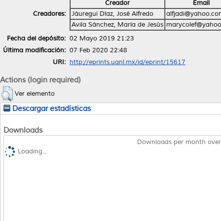
Creador
Email
Creadores:
Jáuregui Díaz, José Alfredo
alfjadi@yahoo.c
Avila Sánchez, María de Jesús
marycolef@yaho
Fecha del depósito:
02 Mayo 2019 21:23
Última modificación:
07 Feb 2020 22:48
URI:
http://eprints.uanl.mx/id/eprint/15617
Actions (login required)
Ver elemento
Descargar estadísticas
Downloads
Downloads per month over
Loading...