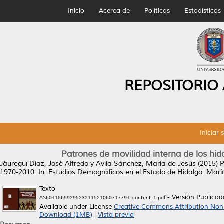
Inicio
Acerca de
Políticas
Estadísticas
REPOSITORIO
Iniciar 
Patrones de movilidad interna de los hi
Jáuregui Díaz, José Alfredo
y
Avila Sánchez, María de Jesús
(2015)
P
1970-2010.
In: Estudios Demográficos en el Estado de Hidalgo. Mar
Texto
- Versión Publicad
AS6041865929523211521060717794_content_1.pdf
Available under License
Creative Commons Attribution Non
Download (1MB)
|
Vista previa