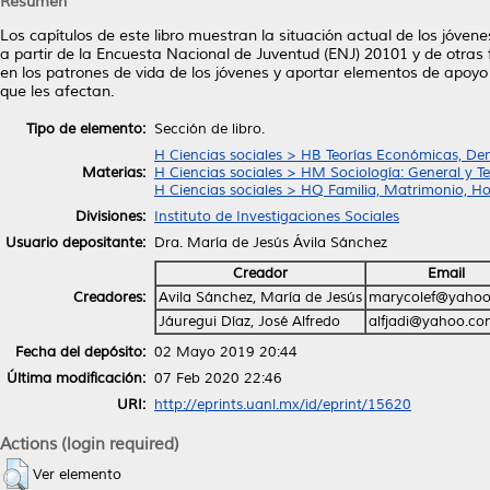
Resumen
Los capítulos de este libro muestran la situación actual de los jóv
a partir de la Encuesta Nacional de Juventud (ENJ) 20101 y de otras
en los patrones de vida de los jóvenes y aportar elementos de apoyo
que les afectan.
Tipo de elemento:
Sección de libro.
H Ciencias sociales > HB Teorías Económicas, De
Materias:
H Ciencias sociales > HM Sociología: General y Te
H Ciencias sociales > HQ Familia, Matrimonio, H
Divisiones:
Instituto de Investigaciones Sociales
Usuario depositante:
Dra. María de Jesús Ávila Sánchez
Creador
Email
Creadores:
Avila Sánchez, María de Jesús
marycolef@yaho
Jáuregui Díaz, José Alfredo
alfjadi@yahoo.c
Fecha del depósito:
02 Mayo 2019 20:44
Última modificación:
07 Feb 2020 22:46
URI:
http://eprints.uanl.mx/id/eprint/15620
Actions (login required)
Ver elemento