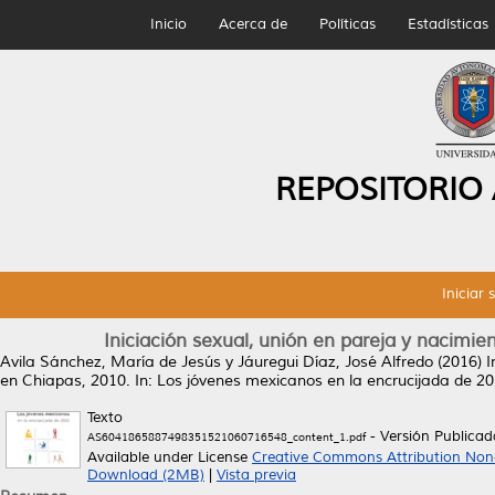
Inicio
Acerca de
Políticas
Estadísticas
REPOSITORIO
Iniciar 
Iniciación sexual, unión en pareja y nacimien
Avila Sánchez, María de Jesús
y
Jáuregui Díaz, José Alfredo
(2016)
I
en Chiapas, 2010.
In: Los jóvenes mexicanos en la encrucijada de
Texto
- Versión Publicad
AS6041865887498351521060716548_content_1.pdf
Available under License
Creative Commons Attribution Non
Download (2MB)
|
Vista previa