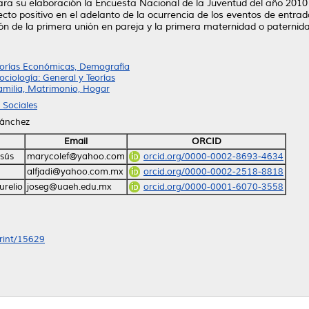
a su elaboración la Encuesta Nacional de la Juventud del año 2010 
ecto positivo en el adelanto de la ocurrencia de los eventos de entra
ión de la primera unión en pareja y la primera maternidad o paternid
eorías Económicas, Demografía
ciología: General y Teorías
amilia, Matrimonio, Hogar
 Sociales
Sánchez
Email
ORCID
esús
marycolef@yahoo.com
orcid.org/0000-0002-8693-4634
alfjadi@yahoo.com.mx
orcid.org/0000-0002-2518-8818
urelio
joseg@uaeh.edu.mx
orcid.org/0000-0001-6070-3558
print/15629