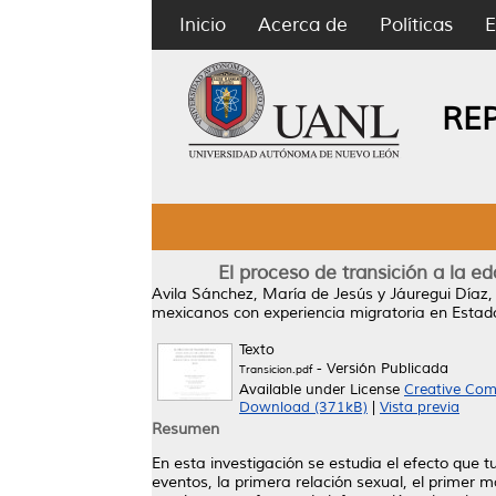
Inicio
Acerca de
Políticas
E
RE
El proceso de transición a la 
Avila Sánchez, María de Jesús
y
Jáuregui Díaz,
mexicanos con experiencia migratoria en Estad
Texto
- Versión Publicada
Transicion.pdf
Available under License
Creative Com
Download (371kB)
|
Vista previa
Resumen
En esta investigación se estudia el efecto que t
eventos, la primera relación sexual, el primer m