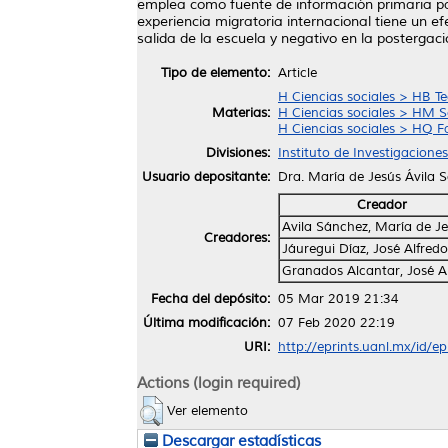
emplea como fuente de información primaria par
experiencia migratoria internacional tiene un ef
salida de la escuela y negativo en la postergac
Tipo de elemento:
Article
H Ciencias sociales > HB T
Materias:
H Ciencias sociales > HM So
H Ciencias sociales > HQ F
Divisiones:
Instituto de Investigaciones
Usuario depositante:
Dra. María de Jesús Ávila 
Creador
Avila Sánchez, María de J
Creadores:
Jáuregui Díaz, José Alfredo
Granados Alcantar, José A
Fecha del depósito:
05 Mar 2019 21:34
Última modificación:
07 Feb 2020 22:19
URI:
http://eprints.uanl.mx/id/e
Actions (login required)
Ver elemento
Descargar estadísticas