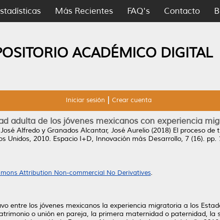
stadísticas
Más Recientes
FAQ's
Contacto
B
POSITORIO ACADÉMICO DIGITAL
Iniciar sesión
Crear cuenta
edad adulta de los jóvenes mexicanos con experiencia mig
 José Alfredo
y
Granados Alcantar, José Aurelio
(2018)
El proceso de 
os Unidos, 2010.
Espacio I+D, Innovación más Desarrollo, 7 (16). pp
mons Attribution Non-commercial No Derivatives
.
uvo entre los jóvenes mexicanos la experiencia migratoria a los Estad
atrimonio o unión en pareja, la primera maternidad o paternidad, la s