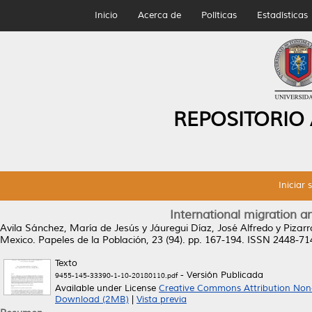
Inicio
Acerca de
Políticas
Estadísticas
REPOSITORIO
Iniciar 
International migration a
Avila Sánchez, María de Jesús
y
Jáuregui Díaz, José Alfredo
y
Pizar
Mexico.
Papeles de la Población, 23 (94). pp. 167-194. ISSN 2448-71
Texto
- Versión Publicada
9455-145-33390-1-10-20180110.pdf
Available under License
Creative Commons Attribution Non
Download (2MB)
|
Vista previa