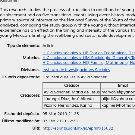
Resumen
This research studies the process of transition to adulthood of young
displacement had on five transitional events using event history models
primary source of information the National Survey of the Youth of the 
analyzed, comparing the study group with the young without internati
experience has an effect on the timing and intensity of the various tr
young Mexican, limiting the well-being and sustainable development of 
Tipo de elemento:
Article
H Ciencias sociales > HB Teorías Económicas, De
Materias:
H Ciencias sociales > HM Sociología: General y Te
H Ciencias sociales > HQ Familia, Matrimonio, H
Divisiones:
Instituto de Investigaciones Sociales
Usuario depositante:
Dra. María de Jesús Ávila Sánchez
Creador
Email
Avila Sánchez, María de Jesús
marycolef@yaho
Creadores:
Jáuregui Díaz, José Alfredo
alfjadi@yahoo.c
Pizarro Hernández, Karina
kapiher@hotmail
Fecha del depósito:
05 Mar 2019 21:35
Última modificación:
07 Feb 2020 22:23
URI:
http://eprints.uanl.mx/id/eprint/15632