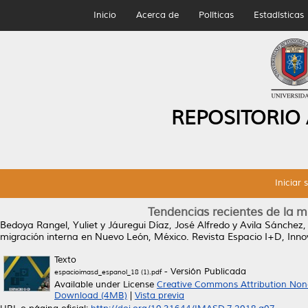
Inicio
Acerca de
Políticas
Estadísticas
REPOSITORIO
Iniciar 
Tendencias recientes de la 
Bedoya Rangel, Yuliet
y
Jáuregui Díaz, José Alfredo
y
Avila Sánchez,
migración interna en Nuevo León, México.
Revista Espacio I+D, Inno
Texto
- Versión Publicada
espacioimasd_espanol_18 (1).pdf
Available under License
Creative Commons Attribution Non
Download (4MB)
|
Vista previa