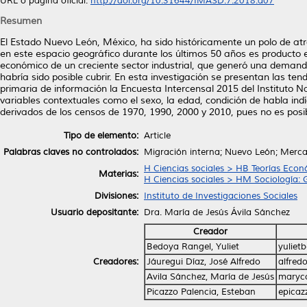
URL o página oficial:
http://doi.org/10.31644/IMASD.7.2018.a07
Resumen
El Estado Nuevo León, México, ha sido históricamente un polo de atra
en este espacio geográfico durante los últimos 50 años es producto e
económico de un creciente sector industrial, que generó una demanda
habría sido posible cubrir. En esta investigación se presentan las t
primaria de información la Encuesta Intercensal 2015 del Instituto Na
variables contextuales como el sexo, la edad, condición de habla in
derivados de los censos de 1970, 1990, 2000 y 2010, pues no es posi
Tipo de elemento:
Article
Palabras claves no controlados:
Migración interna; Nuevo León; Merca
H Ciencias sociales > HB Teorías Eco
Materias:
H Ciencias sociales > HM Sociología: G
Divisiones:
Instituto de Investigaciones Sociales
Usuario depositante:
Dra. María de Jesús Ávila Sánchez
Creador
Bedoya Rangel, Yuliet
yulie
Creadores:
Jáuregui Díaz, José Alfredo
alfred
Avila Sánchez, María de Jesús
maryc
Picazzo Palencia, Esteban
epica