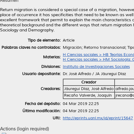
Resumen
Return migration is considered a special case of a migration, howeve
place of occurrence it has specificities that need to be known as well
excellent framework that permit to explain the main characteristics a
theoretical background and the different ways that return migration 
Sociology and Demography.
Tipo de elemento:
Article
Palabras claves no controlados:
Migración; Retorno transnacional; Tipo
H Ciencias sociales > HB Teorías Eco
Materias:
H Ciencias sociales > HM Sociología: G
Divisiones:
Instituto de Investigaciones Sociales
Usuario depositante:
Dr. José Alfredo / JA Jáuregui Díaz
Creador
Creadores:
Jáuregui Díaz, José Alfredo
alfredo.j
Recaño Valverde, Joaquín
jrecano@
Fecha del depósito:
04 Mar 2019 22:25
Última modificación:
04 Mar 2019 22:25
URI:
http://eprints.uanl.mx/id/eprint/15647
Actions (login required)