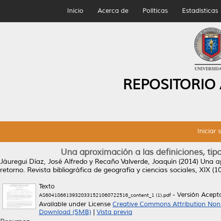
Inicio
Acerca de
Políticas
Estadísticas
REPOSITORIO
Iniciar 
Una aproximación a las definiciones, tip
Jáuregui Díaz, José Alfredo
y
Recaño Valverde, Joaquín
(2014)
Una ap
retorno.
Revista bibliográfica de geografía y ciencias sociales, XIX (
Texto
- Versión Acept
AS6041866139320331521060722516_content_1 (1).pdf
Available under License
Creative Commons Attribution Non
Download (5MB)
|
Vista previa