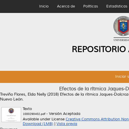
Inicio
Acerca de
Políticas
Estadísticas
REPOSITORIO
Iniciar 
Efectos de la rítmica Jaques-Da
Treviño Flores, Elda Nelly
(2018)
Efectos de la rítmica Jaques-Dalcroze
Nuevo León.
Texto
- Versión Aceptada
1080290402.pdf
Available under License
Creative Commons Attribution Non
Download (1MB)
|
Vista previa