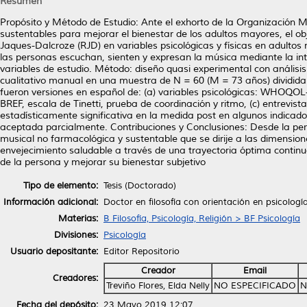
Resumen
Propósito y Método de Estudio: Ante el exhorto de la Organización 
sustentables para mejorar el bienestar de los adultos mayores, el ob
Jaques-Dalcroze (RJD) en variables psicológicas y físicas en adulto
las personas escuchan, sienten y expresan la música mediante la inte
variables de estudio. Método: diseño quasi experimental con análisis
cualitativo manual en una muestra de N = 60 (M = 73 años) dividida 
fueron versiones en español de: (a) variables psicológicas: WHOQ
BREF, escala de Tinetti, prueba de coordinación y ritmo, (c) entrevis
estadísticamente significativa en la medida post en algunos indicador
aceptada parcialmente. Contribuciones y Conclusiones: Desde la pers
musical no farmacológica y sustentable que se dirije a las dimensione
envejecimiento saludable a través de una trayectoria óptima continu
de la persona y mejorar su bienestar subjetivo
Tipo de elemento:
Tesis (Doctorado)
Información adicional:
Doctor en filosofía con orientación en psicologí
Materias:
B Filosofía, Psicología, Religión > BF Psicología
Divisiones:
Psicología
Usuario depositante:
Editor Repositorio
Creador
Email
Creadores:
Treviño Flores, Elda Nelly
NO ESPECIFICADO
N
Fecha del depósito:
23 Mayo 2019 12:07