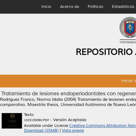
Inicio
Acerca de
Políticas
Estadísticas
REPOSITORIO
Iniciar 
Tratamiento de lesiones endoperiodontales con regenera
Rodríguez Franco, Norma Idalia
(2004)
Tratamiento de lesiones endop
comparativo.
Maestría thesis, Universidad Autónoma de Nuevo León
Texto
- Versión Aceptada
1020150060.PDF
Available under License
Creative Commons Attribution Non
Download (25MB)
|
Vista previa