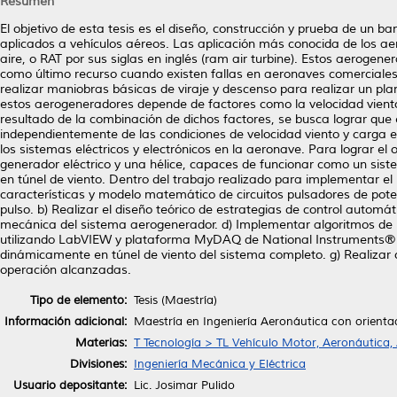
Resumen
El objetivo de esta tesis es el diseño, construcción y prueba de un b
aplicados a vehículos aéreos. Las aplicación más conocida de los a
aire, o RAT por sus siglas en inglés (ram air turbine). Estos aerogen
como último recurso cuando existen fallas en aeronaves comerciales
realizar maniobras básicas de viraje y descenso para realizar un pla
estos aerogeneradores depende de factores como la velocidad viento,
resultado de la combinación de dichos factores, se busca lograr que 
independientemente de las condiciones de velocidad viento y carga el
los sistemas eléctricos y electrónicos en la aeronave. Para lograr el o
generador eléctrico y una hélice, capaces de funcionar como un sis
en túnel de viento. Dentro del trabajo realizado para implementar el
características y modelo matemático de circuitos pulsadores de po
pulso. b) Realizar el diseño teórico de estrategias de control automát
mecánica del sistema aerogenerador. d) Implementar algoritmos de i
utilizando LabVIEW y plataforma MyDAQ de National Instruments®. 
dinámicamente en túnel de viento del sistema completo. g) Realiza
operación alcanzadas.
Tipo de elemento:
Tesis (Maestría)
Información adicional:
Maestría en Ingeniería Aeronáutica con orient
Materias:
T Tecnología > TL Vehículo Motor, Aeronáutica,
Divisiones:
Ingeniería Mecánica y Eléctrica
Usuario depositante:
Lic. Josimar Pulido