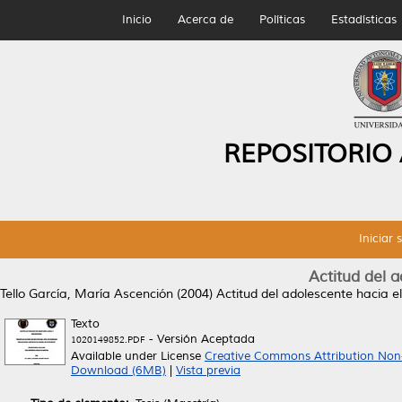
Inicio
Acerca de
Políticas
Estadísticas
REPOSITORIO
Iniciar 
Actitud del a
Tello García, María Ascención
(2004)
Actitud del adolescente hacia el
Texto
- Versión Aceptada
1020149852.PDF
Available under License
Creative Commons Attribution Non
Download (6MB)
|
Vista previa