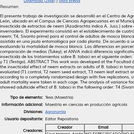
Download (2MB)
|
Vista previa
Resumen
El presente trabajo de investigación se desarrolló en el Centro de 
León, ubicado en el Campus de Ciencias Agropecuarias en el Municip
insecticida de extractos de neem (Azadirachta indica A. Juss.) sobre
invernadero. El experimento consistió en el establecimiento de cuatro
neem; T4, Sivanto prime) para el control de adultos de mosca blanca
asistida en una jaula entomológica por cada planta. De acuerdo a u
evaluando la mortalidad de mosca blanca. Las diferencias en porcen
comparación de medias (Tukey); el ANVA indicó diferencia significati
insecticida de los tratamientos sobre B. tabaci en el siguiente orden:
y T1 (Testigo). ABSTRACT This work was developed at the Facultad 
the insecticidal effect of neem extracts on adults of B. tabaci in t
evaluated (T1 control, T2 neem seed extract, T3 neem leaf extract an
according to a completely randomized design with five replications, 
adult mortality were taken in each cage. The analysis of variance for
showed adulticide effect of B. tabaci in the following order: T4 (Siva
Tipo de elemento:
Tesis (Maestría)
Información adicional:
Maestría en ciencias en producción agrícola
Divisiones:
Agronomía
Usuario depositante:
Editor Repositorio
Creador
Email
Creadores:
Cruz Herrera, Aarón
NO ESPECIFICADO
NO E