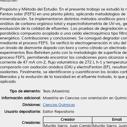
Resumen
Propósito y Método del Estudio: En el presente trabajo se estudió la 
Fenton solar (FEFS) en una planta piloto, aplicando metodologías de
mineralización. Se implementaron distintos métodos analíticos para 
análisis de carbono orgánico total y espectrofotometría de UV-vis, 
evaluación de la calidad de efluentes. Las pruebas de degradación se
parabólico compuesto acoplado a una celda electroquímica tipo filtr
energético. Contribuciones y conclusiones: Se consiguió degradar c
mediante el proceso FEFS. Se verificó la electrogeneración in situ d
un ánodo de diamante dopado con boro y como cátodo un electrodo d
experimentos Box-Behnken junto con la metodología de superficie de
proceso FEFS, permitiendo encontrar las condiciones para alcanzar e
corriente de 47 mA cm-2, flujo volumétrico de 272 L h-1 y temperatura
compararlo con oxidación anódica (OA) y electroFenton (EF), resultan
oxidantes. Finalmente, se identificaron y cuantificaron los ácidos c
liberados y la evolución de la toxicidad en el efluente tratado, lo q
aplicado.
Tipo de elemento:
Tesis (Maestría)
Información adicional:
Maestría en Ciencias con orientación en Químic
Divisiones:
Ciencias Químicas
Usuario depositante:
Editor Repositorio
Creador
Email
Creadores:
Murillo Sierra, Juan Camilo
Murillo Sierra, Jua